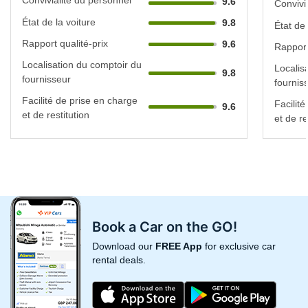
9.6
Convivi
État de la voiture
9.8
État de 
Rapport qualité-prix
9.6
Rapport
Localisation du comptoir du
Localis
9.8
fournisseur
fournis
Facilité de prise en charge
Facilit
9.6
et de restitution
et de re
Book a Car on the GO!
Download our
FREE App
for exclusive car
rental deals.