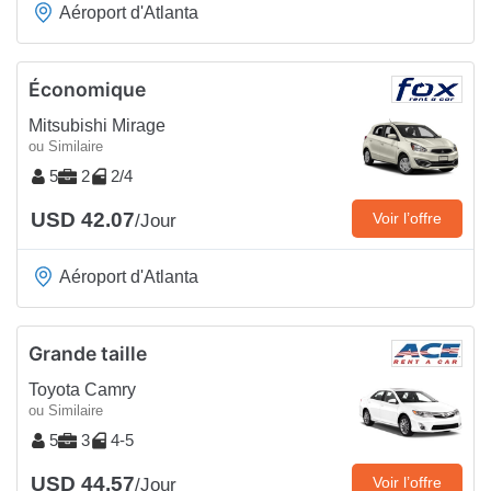
Aéroport d'Atlanta
Économique
Mitsubishi Mirage
ou Similaire
5
2
2/4
USD 42.07
Voir l’offre
/Jour
Aéroport d'Atlanta
Grande taille
Toyota Camry
ou Similaire
5
3
4-5
USD 44.57
Voir l’offre
/Jour