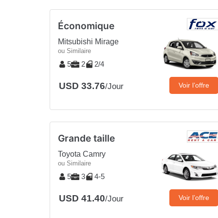
Économique
Mitsubishi Mirage
ou Similaire
5
2
2/4
USD 33.76
Voir l’offre
/Jour
Grande taille
Toyota Camry
ou Similaire
5
3
4-5
USD 41.40
Voir l’offre
/Jour