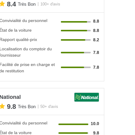
8.4
Très Bon
100+ d'avis
Convivialité du personnel
8.8
État de la voiture
8.8
Rapport qualité-prix
8.2
Localisation du comptoir du
7.8
fournisseur
Facilité de prise en charge et
7.8
de restitution
National
9.8
Très Bon
50+ d'avis
Convivialité du personnel
10.0
État de la voiture
9.8