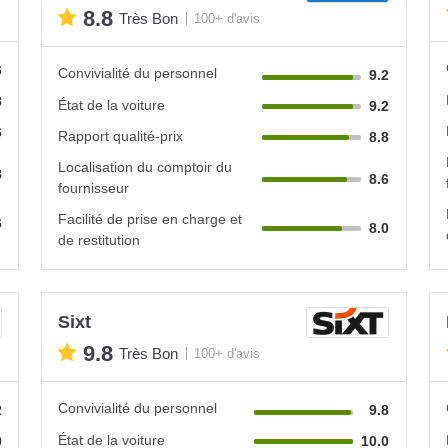
8.8
Très Bon
100+ d'avis
6
Convivialité du personnel
9.2
8
État de la voiture
9.2
6
Rapport qualité-prix
8.8
Localisation du comptoir du
8
8.6
fournisseur
Facilité de prise en charge et
6
8.0
de restitution
Sixt
9.8
Très Bon
100+ d'avis
Convivialité du personnel
2
9.8
État de la voiture
0
10.0