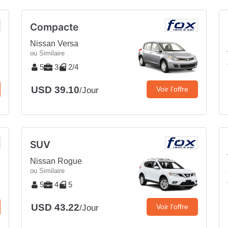
Compacte
Nissan Versa
ou Similaire
5
3
2/4
USD 39.10
Voir l’offre
/Jour
SUV
Nissan Rogue
ou Similaire
5
4
5
USD 43.22
Voir l’offre
/Jour