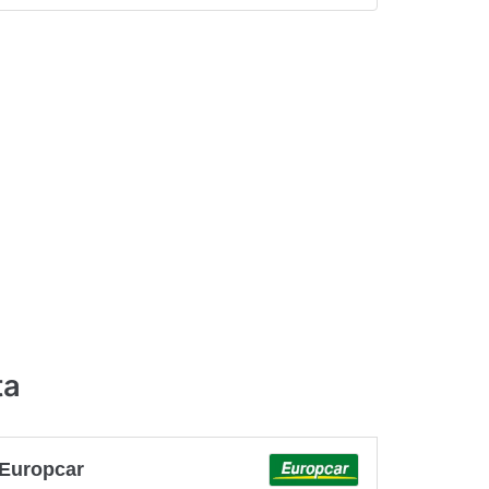
ta
Europcar