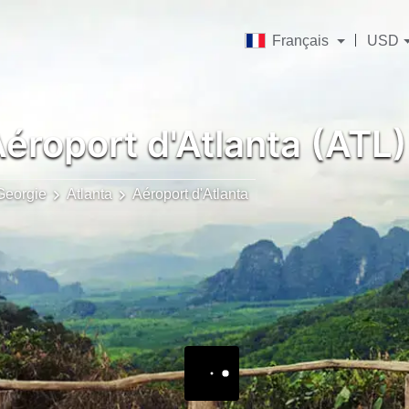
Français
USD
éroport d'Atlanta (ATL)
Georgie
Atlanta
Aéroport d'Atlanta