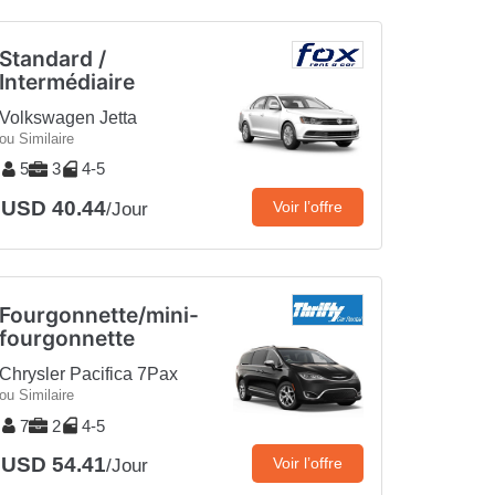
Standard /
Intermédiaire
Volkswagen Jetta
ou Similaire
5
3
4-5
USD 40.44
Voir l’offre
/Jour
Fourgonnette/mini-
fourgonnette
Chrysler Pacifica 7Pax
ou Similaire
7
2
4-5
USD 54.41
Voir l’offre
/Jour