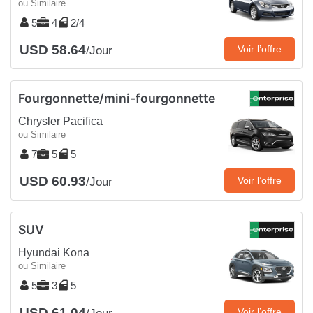
ou Similaire
5
4
2/4
USD 58.64
Voir l’offre
/Jour
Fourgonnette/mini-fourgonnette
Chrysler Pacifica
ou Similaire
7
5
5
USD 60.93
Voir l’offre
/Jour
SUV
Hyundai Kona
ou Similaire
5
3
5
USD 61.04
Voir l’offre