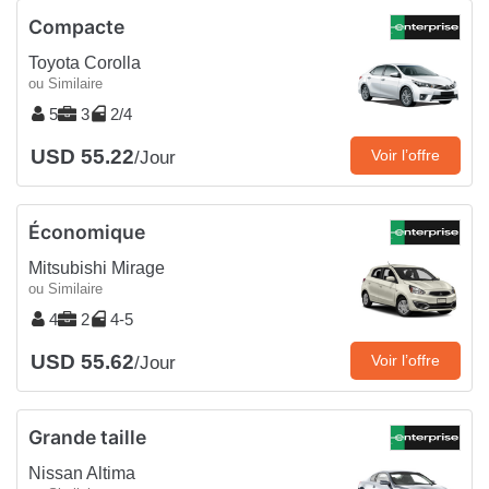
Compacte
Toyota Corolla
ou Similaire
5
3
2/4
USD 55.22
Voir l’offre
/Jour
Économique
Mitsubishi Mirage
ou Similaire
4
2
4-5
USD 55.62
Voir l’offre
/Jour
Grande taille
Nissan Altima