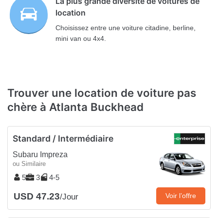
La plus grande diversité de voitures de
location
Choisissez entre une voiture citadine, berline,
mini van ou 4x4.
Trouver une location de voiture pas
chère à Atlanta Buckhead
Standard / Intermédiaire
Subaru Impreza
ou Similaire
5
3
4-5
USD 47.23
Voir l’offre
/Jour