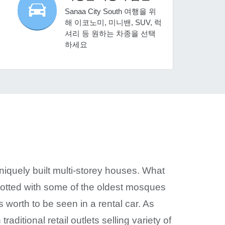
Sanaa City South 여행을 위
해 이코노미, 미니밴, SUV, 럭
셔리 등 원하는 차종을 선택
하세요
niquely built multi-storey houses. What
 Dotted with some of the oldest mosques
s worth to be seen in a rental car. As
ditional retail outlets selling variety of