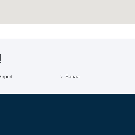
멘
irport
Sanaa