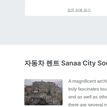
모든 리뷰 읽기
자동차 렌트 Sanaa City So
A magnificent archi
truly fascinates t
and as well as othe
there are several m