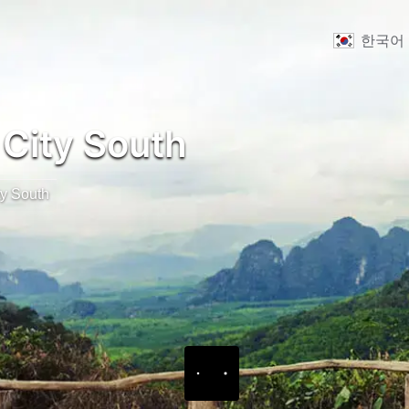
한국어
City South
y South