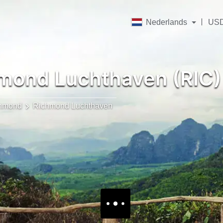
Nederlands
US
mond Luchthaven (RIC)
hmond
Richmond Luchthaven