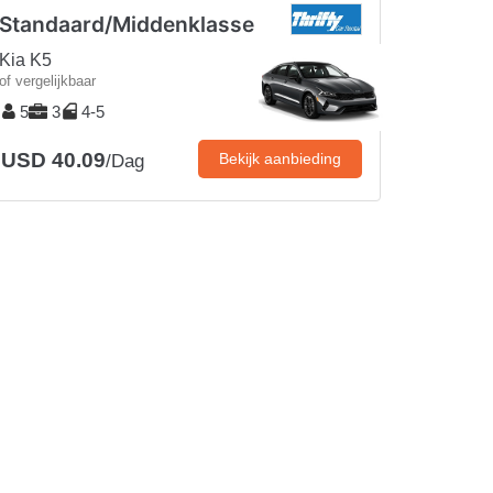
Standaard/Middenklasse
Kia K5
of vergelijkbaar
5
3
4-5
USD 40.09
Bekijk aanbieding
/Dag