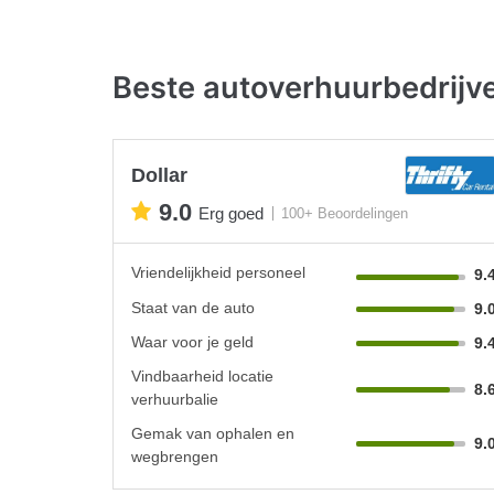
Beste autoverhuurbedrij
Dollar
9.0
Erg goed
100+ Beoordelingen
Vriendelijkheid personeel
9.
Staat van de auto
9.
Waar voor je geld
9.
Vindbaarheid locatie
8.
verhuurbalie
Gemak van ophalen en
9.
wegbrengen