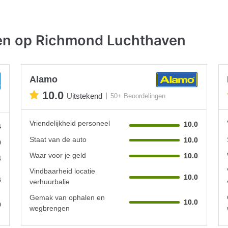
ven op Richmond Luchthaven
Alamo
10.0
Uitstekend
50+ Beoordelingen
Vriendelijkheid personeel
10.0
4
Staat van de auto
10.0
0
Waar voor je geld
10.0
4
Vindbaarheid locatie
10.0
6
verhuurbalie
Gemak van ophalen en
10.0
0
wegbrengen