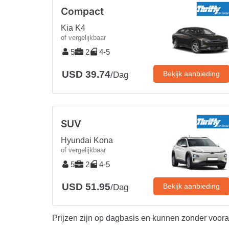
Compact
Kia K4
of vergelijkbaar
5
2
4-5
USD 39.74
Bekijk aanbieding
/Dag
SUV
Hyundai Kona
of vergelijkbaar
5
2
4-5
USD 51.95
Bekijk aanbieding
/Dag
Prijzen zijn op dagbasis en kunnen zonder voor