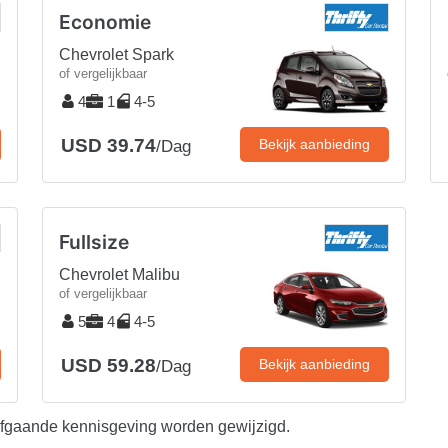
Economie
Chevrolet Spark
of vergelijkbaar
4
1
4-5
USD 39.74
Bekijk aanbieding
/Dag
Fullsize
Chevrolet Malibu
of vergelijkbaar
5
4
4-5
USD 59.28
Bekijk aanbieding
/Dag
afgaande kennisgeving worden gewijzigd.