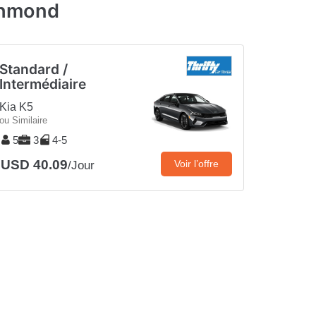
ichmond
Standard /
Intermédiaire
Kia K5
ou Similaire
5
3
4-5
USD 40.09
Voir l’offre
/Jour