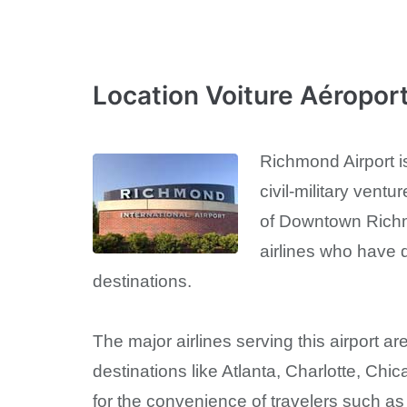
Location Voiture Aéropor
Richmond Airport is
civil-military vent
of Downtown Richmo
airlines who have d
destinations.
The major airlines serving this airport 
destinations like Atlanta, Charlotte, Ch
for the convenience of travelers such a