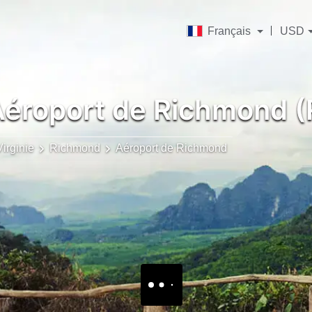
Français
USD
éroport de Richmond (
irginie
Richmond
Aéroport de Richmond