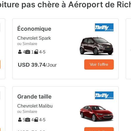
oiture pas chère à Aéroport de R
Économique
Chevrolet Spark
ou Similaire
4
1
4-5
USD 39.74
Voir l’offre
/Jour
Grande taille
Chevrolet Malibu
ou Similaire
5
4
4-5