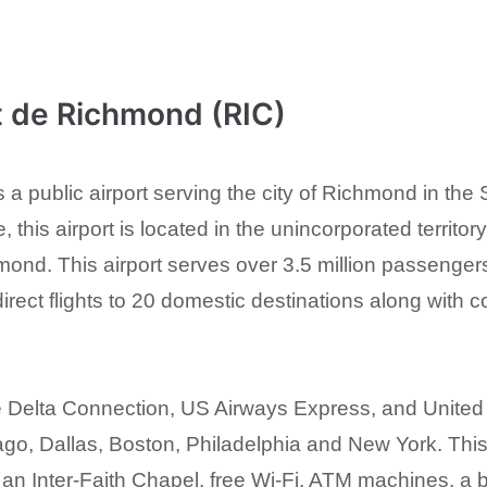
t de Richmond (RIC)
 a public airport serving the city of Richmond in the St
ure, this airport is located in the unincorporated terri
nd. This airport serves over 3.5 million passengers
irect flights to 20 domestic destinations along with c
are Delta Connection, US Airways Express, and United 
icago, Dallas, Boston, Philadelphia and New York. Thi
s an Inter-Faith Chapel, free Wi-Fi, ATM machines, a