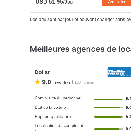
USD 51.95
Voir l’offre
/Jour
Les prix sont par jour et peuvent changer sans av
Meilleures agences de loc
Dollar
9.0
Très Bon
100+ d'avis
Convivialité du personnel
9.
État de la voiture
9.
Rapport qualité-prix
9.
Localisation du comptoir du
8.