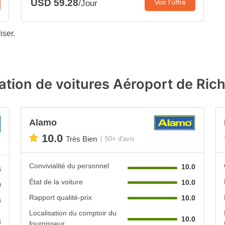
USD 59.28
Voir l’offre
/Jour
iser.
ation de voitures Aéroport de Ri
Alamo
10.0
Très Bien
50+ d'avis
Convivialité du personnel
10.0
4
État de la voiture
10.0
0
Rapport qualité-prix
10.0
4
Localisation du comptoir du
10.0
6
fournisseur