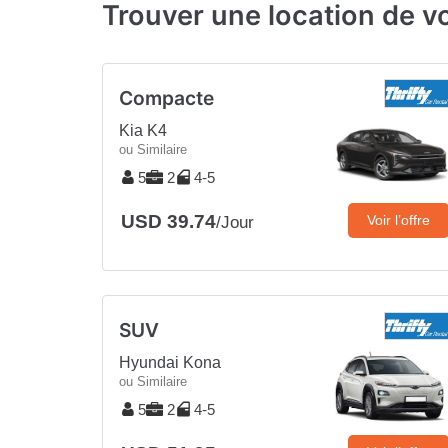
Trouver une location de v
Compacte
Kia K4
ou Similaire
5
2
4-5
USD 39.74
Voir l’offre
/Jour
SUV
Hyundai Kona
ou Similaire
5
2
4-5