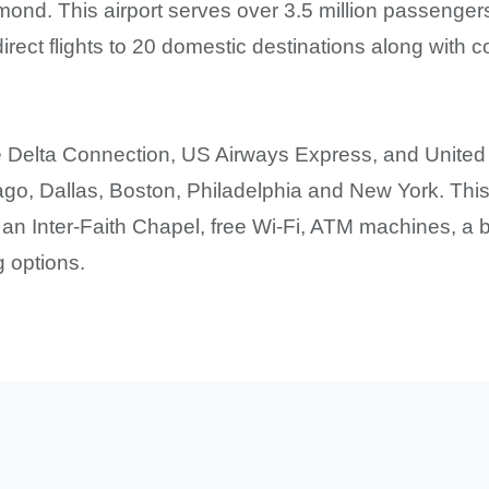
nd. This airport serves over 3.5 million passengers
irect flights to 20 domestic destinations along with c
are Delta Connection, US Airways Express, and United 
icago, Dallas, Boston, Philadelphia and New York. Thi
s an Inter-Faith Chapel, free Wi-Fi, ATM machines, a
g options.