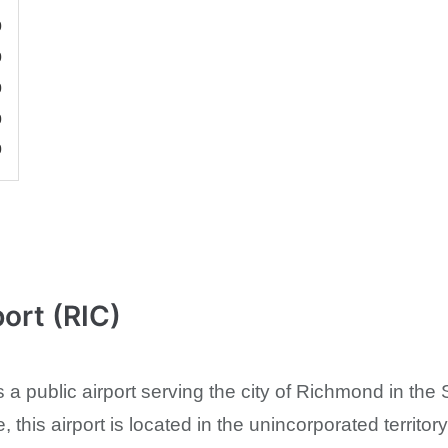
0
0
0
0
0
rt (RIC)
 a public airport serving the city of Richmond in the St
ure, this airport is located in the unincorporated terri