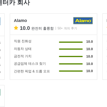
의 렌터카 회사
Alamo
10.0
완전히 훌륭함
50+ 개의 후기
직원 친화성
10.0
4
자동차 상태
10.0
0
금전적 가치
10.0
4
공급업체 데스크 찾기
10.0
6
10.0
간편한 픽업 & 드롭 오프
0