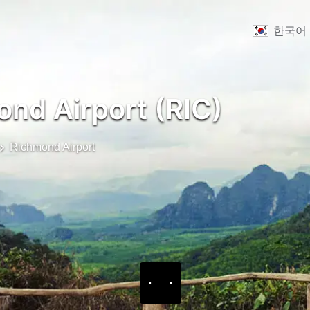
한국어
nd Airport (RIC)
Richmond Airport