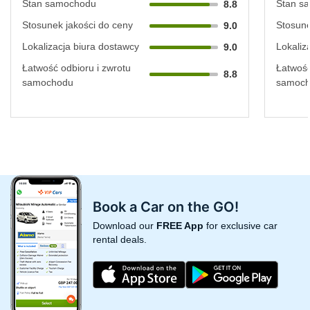
Stan samochodu
Stan s
8.8
Stosunek jakości do ceny
Stosune
9.0
Lokalizacja biura dostawcy
Lokaliz
9.0
Łatwość odbioru i zwrotu
Łatwość
8.8
samochodu
samoc
Book a Car on the GO!
Download our
FREE App
for exclusive car
rental deals.