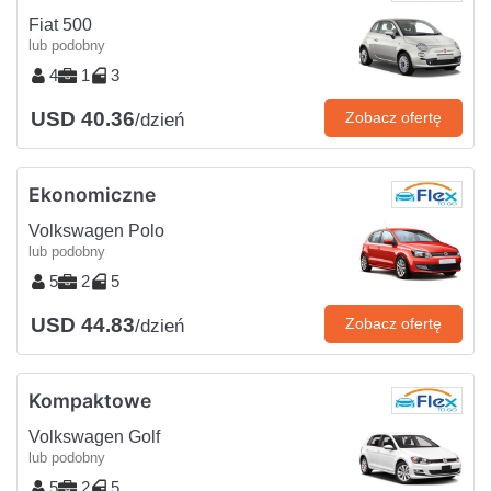
Fiat 500
lub podobny
4
1
3
USD 40.36
Zobacz ofertę
/dzień
Ekonomiczne
Volkswagen Polo
lub podobny
5
2
5
USD 44.83
Zobacz ofertę
/dzień
Kompaktowe
Volkswagen Golf
lub podobny
5
2
5