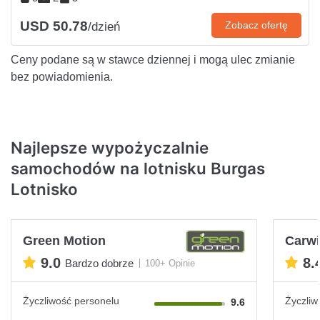
USD 50.78
Zobacz ofertę
/dzień
Ceny podane są w stawce dziennej i mogą ulec zmianie
bez powiadomienia.
Najlepsze wypożyczalnie
samochodów na lotnisku Burgas
Lotnisko
Green Motion
Carwi
9.0
8.
Bardzo dobrze
100+ Opinie
Życzliwość personelu
Życzliw
9.6