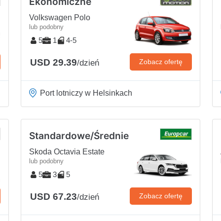
Ekonomiczne
Volkswagen Polo
lub podobny
5
1
4-5
USD 29.39
Zobacz ofertę
/dzień
Port lotniczy w Helsinkach
Standardowe/Średnie
Skoda Octavia Estate
lub podobny
5
3
5
USD 67.23
Zobacz ofertę
/dzień