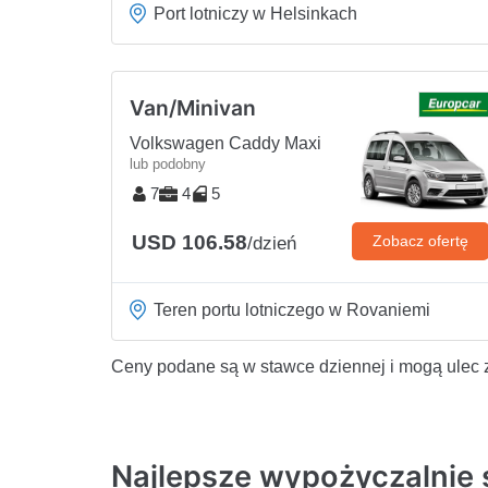
Port lotniczy w Helsinkach
Van/Minivan
Volkswagen Caddy Maxi
lub podobny
7
4
5
USD 106.58
Zobacz ofertę
/dzień
Teren portu lotniczego w Rovaniemi
Ceny podane są w stawce dziennej i mogą ulec 
Najlepsze wypożyczalnie