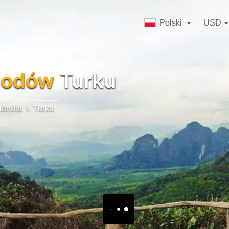
Polski
USD
hodów
Turku
landia
Turku