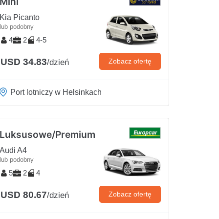
Mini
Kia Picanto
lub podobny
4
2
4-5
USD 34.83
Zobacz ofertę
/dzień
Port lotniczy w Helsinkach
Luksusowe/Premium
Audi A4
lub podobny
5
2
4
USD 80.67
Zobacz ofertę
/dzień