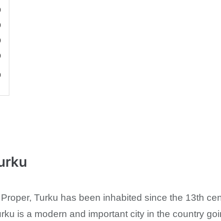
0
0
0
0
0
urku
 Proper, Turku has been inhabited since the 13th cen
Turku is a modern and important city in the country go