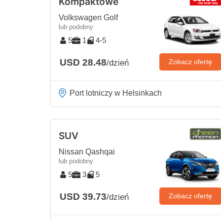
Kompaktowe
Volkswagen Golf
lub podobny
5
1
4-5
USD 28.48
Zobacz ofertę
/dzień
Port lotniczy w Helsinkach
SUV
Nissan Qashqai
lub podobny
5
3
5
USD 39.73
Zobacz ofertę
/dzień