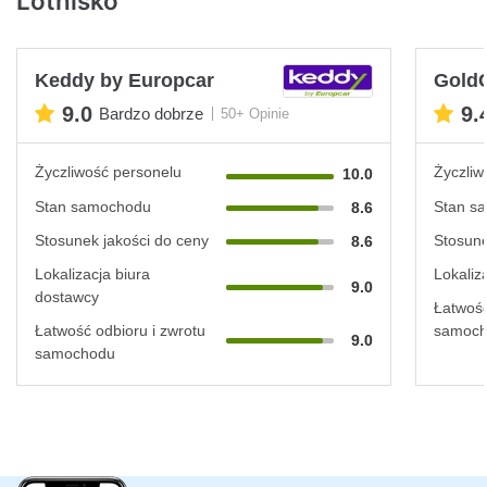
Lotnisko
Keddy by Europcar
Gold
9.0
9.
Bardzo dobrze
50+ Opinie
Życzliwość personelu
Życzliw
10.0
Stan samochodu
Stan s
8.6
Stosunek jakości do ceny
Stosune
8.6
Lokalizacja biura
Lokaliz
9.0
dostawcy
Łatwość
Łatwość odbioru i zwrotu
samoc
9.0
samochodu