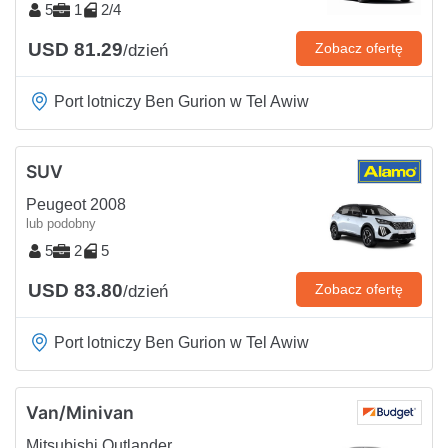
5
1
2/4
USD 81.29
Zobacz ofertę
/dzień
Port lotniczy Ben Gurion w Tel Awiw
SUV
Peugeot 2008
lub podobny
5
2
5
USD 83.80
Zobacz ofertę
/dzień
Port lotniczy Ben Gurion w Tel Awiw
Van/Minivan
Mitsubishi Outlander