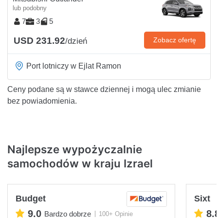
lub podobny
7
3
5
USD 231.92
Zobacz ofertę
/dzień
Port lotniczy w Ejlat Ramon
Ceny podane są w stawce dziennej i mogą ulec zmianie
bez powiadomienia.
Najlepsze wypożyczalnie
samochodów w kraju Izrael
Budget
Sixt
9.0
8.
Bardzo dobrze
100+ Opinie