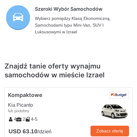
Szeroki Wybór Samochodów
Wybierz pomiędzy Klasą Ekonomiczną,
Samochodami typu Mini-Van, SUV I
Luksusowymi w Izrael
Znajdź tanie oferty wynajmu
samochodów w mieście Izrael
Kompaktowe
Kia Picanto
lub podobny
4
2
4-5
USD 63.10
Zobacz ofertę
/dzień