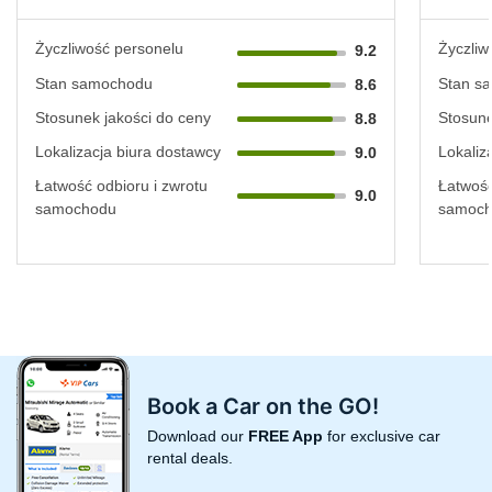
Życzliwość personelu
Życzliw
9.2
Stan samochodu
Stan s
8.6
Stosunek jakości do ceny
Stosune
8.8
Lokalizacja biura dostawcy
Lokaliz
9.0
Łatwość odbioru i zwrotu
Łatwość
9.0
samochodu
samoc
Book a Car on the GO!
Download our
FREE App
for exclusive car
rental deals.