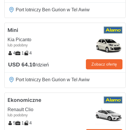
Port lotniczy Ben Gurion w Tel Awiw
Mini
Kia Picanto
lub podobny
4
1
4
USD 64.10
Zobacz ofertę
/dzień
Port lotniczy Ben Gurion w Tel Awiw
Ekonomiczne
Renault Clio
lub podobny
5
1
4