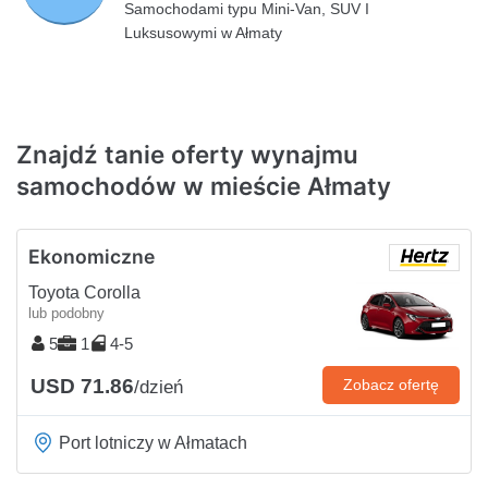
Samochodami typu Mini-Van, SUV I
Luksusowymi w Ałmaty
Znajdź tanie oferty wynajmu
samochodów w mieście Ałmaty
Ekonomiczne
Toyota Corolla
lub podobny
5
1
4-5
USD 71.86
Zobacz ofertę
/dzień
Port lotniczy w Ałmatach