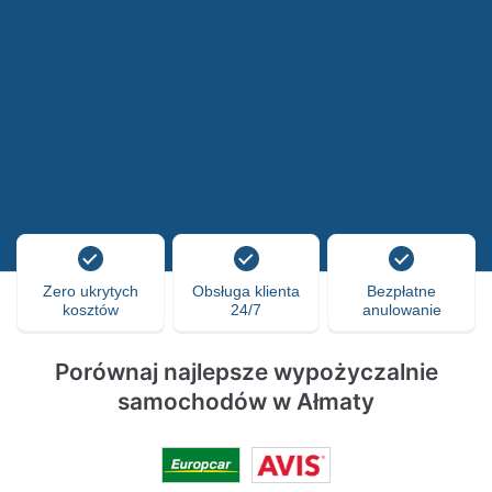
Zero ukrytych
Obsługa klienta
Bezpłatne
kosztów
24/7
anulowanie
Porównaj najlepsze wypożyczalnie
samochodów w Ałmaty