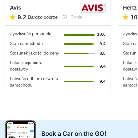
Avis
Hertz
9.2
10
Bardzo dobrze
50+ Opinie
Życzliwość personelu
Życzliw
10.0
Stan samochodu
Stan s
9.4
Stosunek jakości do ceny
Stosune
8.0
Lokalizacja biura
Lokaliz
9.4
dostawcy
dostaw
Łatwość odbioru i zwrotu
Łatwość
9.4
samochodu
samoc
Book a Car on the GO!