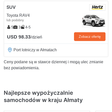
SUV
Toyota RAV4
lub podobny
5
3
4-5
USD 98.33
Zobacz ofertę
/dzień
Port lotniczy w Ałmatach
Ceny podane są w stawce dziennej i mogą ulec zmianie
bez powiadomienia.
Najlepsze wypożyczalnie
samochodów w kraju Ałmaty