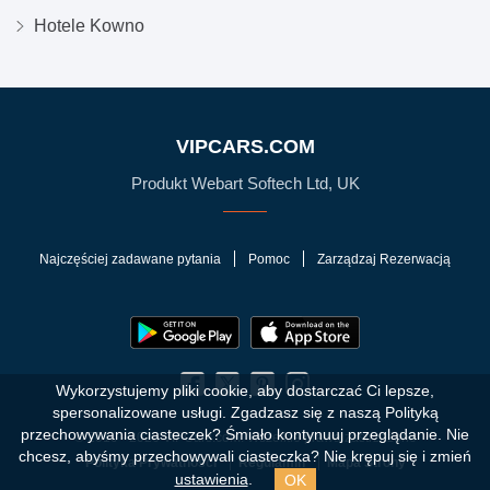
Hotele Kowno
VIPCARS.COM
Produkt Webart Softech Ltd, UK
Najczęściej zadawane pytania
Pomoc
Zarządzaj Rezerwacją
Wykorzystujemy pliki cookie, aby dostarczać Ci lepsze,
spersonalizowane usługi. Zgadzasz się z naszą Polityką
przechowywania ciasteczek?
Śmiało kontynuuj przeglądanie. Nie
© 2010 - 2026 VIPCars.com. Wszelkie prawa zastrzeżone
chcesz, abyśmy przechowywali ciasteczka? Nie krępuj się i zmień
Polityka Prywatności
Regulamin
Mapa Strony
OK
ustawienia
.