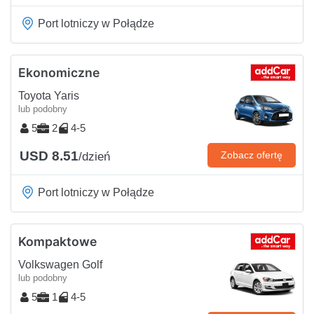
Port lotniczy w Połądze
Ekonomiczne
Toyota Yaris
lub podobny
5
2
4-5
USD 8.51
Zobacz ofertę
/dzień
Port lotniczy w Połądze
Kompaktowe
Volkswagen Golf
lub podobny
5
1
4-5