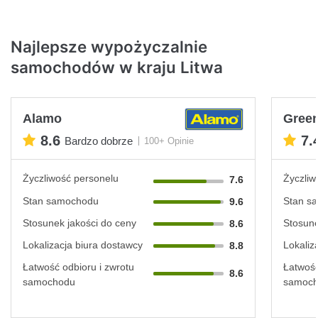
Najlepsze wypożyczalnie
samochodów w kraju Litwa
Alamo
Green
8.6
7.
Bardzo dobrze
100+ Opinie
Życzliwość personelu
Życzliw
7.6
Stan samochodu
Stan s
9.6
Stosunek jakości do ceny
Stosune
8.6
Lokalizacja biura dostawcy
Lokaliz
8.8
Łatwość odbioru i zwrotu
Łatwość
8.6
samochodu
samoc