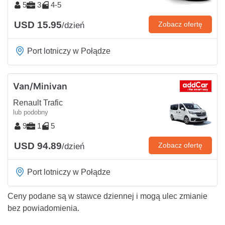
5
3
4-5
USD 15.95
Zobacz ofertę
/dzień
Port lotniczy w Połądze
Van/Minivan
Renault Trafic
lub podobny
9
1
5
USD 94.89
Zobacz ofertę
/dzień
Port lotniczy w Połądze
Ceny podane są w stawce dziennej i mogą ulec zmianie
bez powiadomienia.