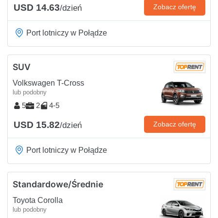
USD 14.63
Zobacz ofertę
/dzień
Port lotniczy w Połądze
SUV
Volkswagen T-Cross
lub podobny
5
2
4-5
USD 15.82
Zobacz ofertę
/dzień
Port lotniczy w Połądze
Standardowe/Średnie
Toyota Corolla
lub podobny