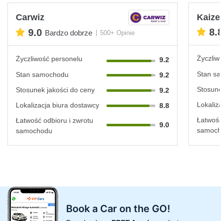
Carwiz
Kaize
8.
9.0
Bardzo dobrze
500+ Opinie
Życzliw
Życzliwość personelu
9.2
Stan s
Stan samochodu
9.2
Stosune
Stosunek jakości do ceny
9.2
Lokaliz
Lokalizacja biura dostawcy
8.8
Łatwość
Łatwość odbioru i zwrotu
9.0
samoc
samochodu
Book a Car on the GO!