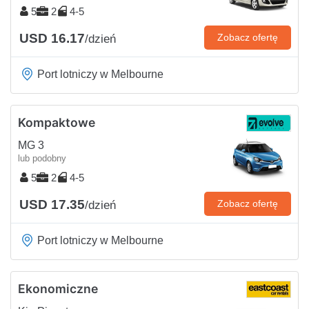
5
2
4-5
USD 16.17
Zobacz ofertę
/dzień
Port lotniczy w Melbourne
Kompaktowe
MG 3
lub podobny
5
2
4-5
USD 17.35
Zobacz ofertę
/dzień
Port lotniczy w Melbourne
Ekonomiczne