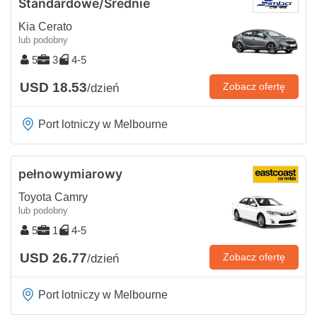
Standardowe/Średnie
Kia Cerato
lub podobny
5
3
4-5
USD 18.53
Zobacz ofertę
/dzień
Port lotniczy w Melbourne
pełnowymiarowy
Toyota Camry
lub podobny
5
1
4-5
USD 26.77
Zobacz ofertę
/dzień
Port lotniczy w Melbourne