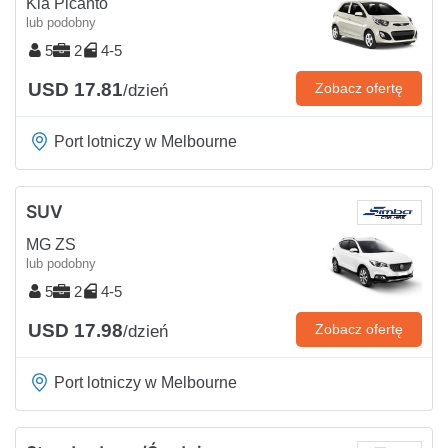
Kia Picanto
lub podobny
5
2
4-5
USD 17.81
Zobacz ofertę
/dzień
Port lotniczy w Melbourne
SUV
MG ZS
lub podobny
5
2
4-5
USD 17.98
Zobacz ofertę
/dzień
Port lotniczy w Melbourne