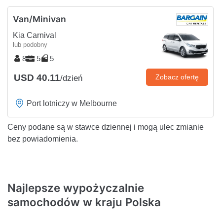
Van/Minivan
Kia Carnival
lub podobny
8
5
5
USD 40.11
Zobacz ofertę
/dzień
Port lotniczy w Melbourne
Ceny podane są w stawce dziennej i mogą ulec zmianie
bez powiadomienia.
Najlepsze wypożyczalnie
samochodów w kraju Polska