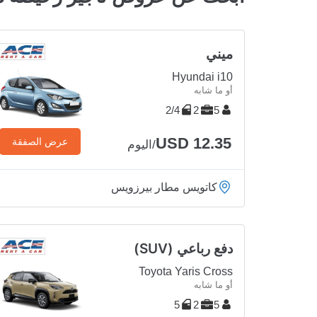
ميني
Hyundai i10
أو ما شابه
2/4
2
5
USD 12.35
عرض الصفقة
/اليوم
كاتويس مطار بيرزويس
دفع رباعي (SUV)
Toyota Yaris Cross
أو ما شابه
5
2
5