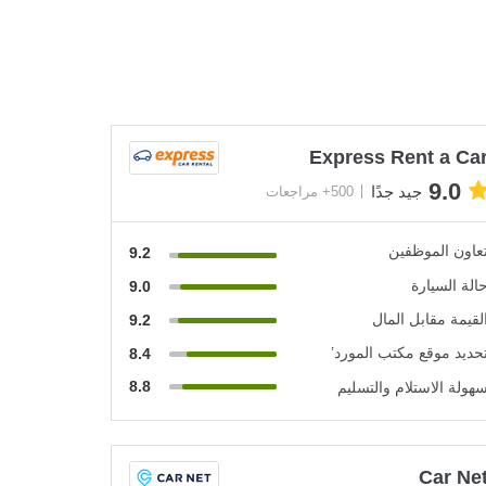
Express Rent a Ca
9.0
جيد جدًا
500+ مراجعات
عاون الموظفين
9.2
الة السيارة
9.0
لقيمة مقابل المال
9.2
حديد موقع مكتب المورد’
8.4
8.8
هولة الاستلام والتسليم
Car Ne