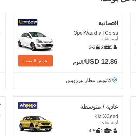
اقتصادية
ص
s
Opel/Vauxhall Corsa
أو ما شابه
أ
2-3
2
5
USD 12.86
عرض الصفقة
/اليوم
كاتويس مطار بيرزويس
عادية / متوسطة
ك
y
Kia XCeed
أو ما شابه
أ
4-5
2
5