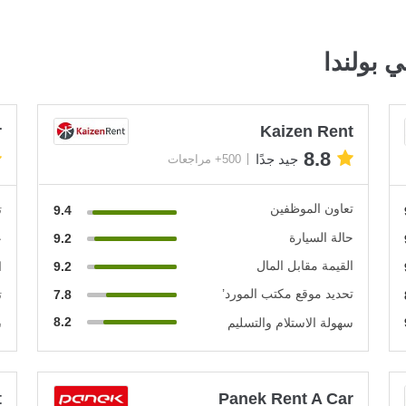
 بولندا
r
Kaizen Rent
8.8
جيد جدًا
500+ مراجعات
تعاون الموظفين
ت
9.4
حالة السيارة
9.2
ح
القيمة مقابل المال
9.2
ا
تحديد موقع مكتب المورد’
7.8
ت
8.2
سهولة الاستلام والتسليم
س
t
Panek Rent A Car