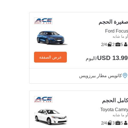
غيرة الحجم
Ford Focu
و ما شابه
2/4
2
5
USD 13.99
عرض الصفقة
/اليوم
كاتويس مطار بيرزويس
امل الحجم
Toyota Camr
و ما شابه
2/4
3
5