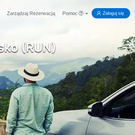
Zaloguj się
Zarządzaj Rezerwacją
Pomoc
isko (RUN)