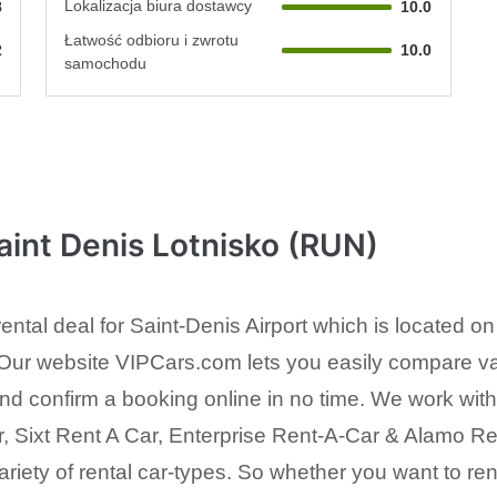
Lokalizacja biura dostawcy
8
10.0
Łatwość odbioru i zwrotu
2
10.0
samochodu
nt Denis Lotnisko (RUN)
ntal deal for Saint-Denis Airport which is located on
Our website VIPCars.com lets you easily compare var
nd confirm a booking online in no time. We work with a
 Sixt Rent A Car, Enterprise Rent-A-Car & Alamo Re
riety of rental car-types. So whether you want to ren