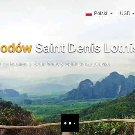
Polski
USD
hodów
Saint Denis Lotn
spa Reunion
Saint Denis
Saint Denis Lotnisko