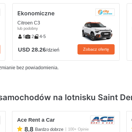
Ekonomiczne
Citroen C3
lub podobny
5
2
4-5
USD 28.26
Zobacz ofertę
/dzień
zmianie bez powiadomienia.
samochodów na lotnisku Saint Den
Ace Rent a Car
8.8
Bardzo dobrze
100+ Opinie