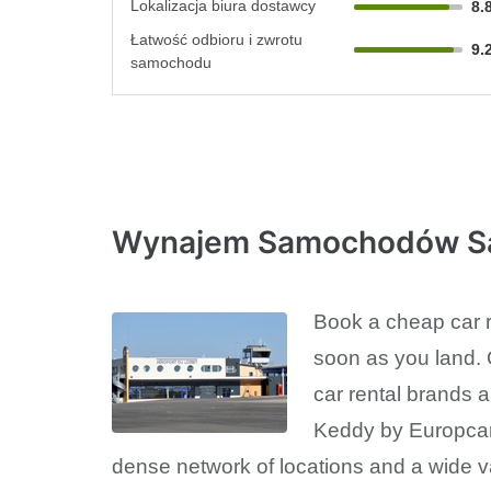
Lokalizacja biura dostawcy
8.
Łatwość odbioru i zwrotu
9.
samochodu
Wynajem Samochodów Sai
Book a cheap car re
soon as you land. 
car rental brands a
Keddy by Europcar,
dense network of locations and a wide va