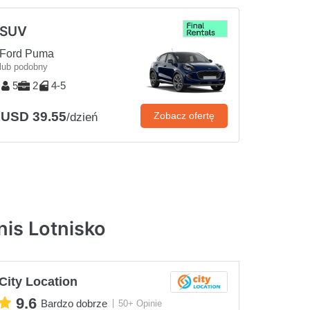
SUV
Ford Puma
lub podobny
5
2
4-5
USD 39.55
Zobacz ofertę
/dzień
is Lotnisko
City Location
9.6
Bardzo dobrze
50+ Opinie