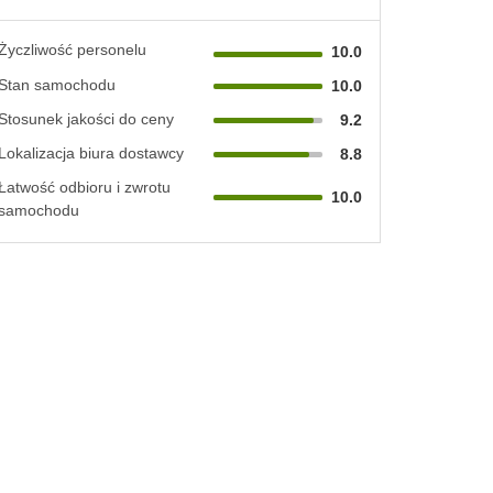
Życzliwość personelu
10.0
Stan samochodu
10.0
Stosunek jakości do ceny
9.2
Lokalizacja biura dostawcy
8.8
Łatwość odbioru i zwrotu
10.0
samochodu