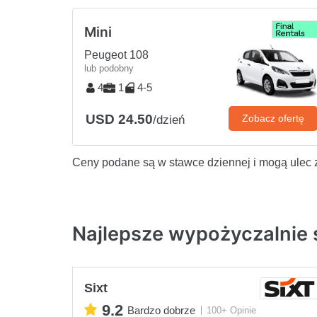
Mini
Peugeot 108
lub podobny
4
1
4-5
USD 24.50
Zobacz ofertę
/dzień
Ceny podane są w stawce dziennej i mogą ulec 
Najlepsze wypożyczalnie 
Sixt
9.2
Bardzo dobrze
100+ Opinie