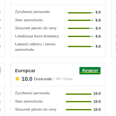
Życzliwość personelu
4
9.0
Stan samochodu
0
8.8
Stosunek jakości do ceny
0
8.4
Lokalizacja biura dostawcy
6
8.6
Łatwość odbioru i zwrotu
0
9.0
samochodu
Europcar
10.0
Doskonale
50+ Opinie
Życzliwość personelu
6
10.0
Stan samochodu
6
10.0
Stosunek jakości do ceny
8
10.0