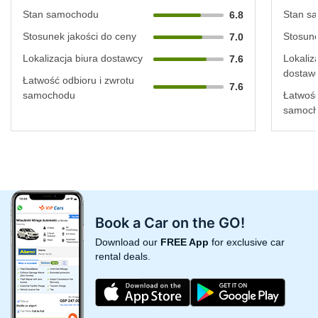
Stan samochodu
Stan s
6.8
Stosunek jakości do ceny
Stosune
7.0
Lokalizacja biura dostawcy
Lokaliz
7.6
dostaw
Łatwość odbioru i zwrotu
7.6
samochodu
Łatwość
samoc
Book a Car on the GO!
Download our
FREE App
for exclusive car
rental deals.