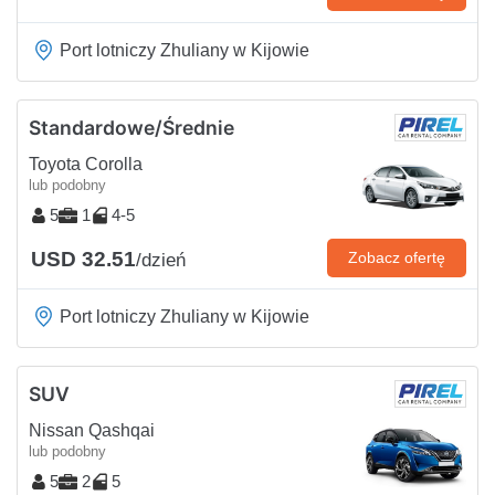
Port lotniczy Zhuliany w Kijowie
Standardowe/Średnie
Toyota Corolla
lub podobny
5
1
4-5
USD 32.51
Zobacz ofertę
/dzień
Port lotniczy Zhuliany w Kijowie
SUV
Nissan Qashqai
lub podobny
5
2
5