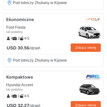
Port lotniczy Zhuliany w Kijowie
Ekonomiczne
Ford Fiesta
lub podobny
4
2
4-5
USD 30.56
Zobacz ofertę
/dzień
Port lotniczy Zhuliany w Kijowie
Kompaktowe
Hyundai Accent
lub podobny
4
1
4-5
USD 32.27
Zobacz ofertę
/dzień