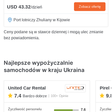
USD 43.32
Zobacz ofertę
/dzień
Port lotniczy Zhuliany w Kijowie
Ceny podane są w stawce dziennej i mogą ulec zmianie
bez powiadomienia.
Najlepsze wypożyczalnie
samochodów w kraju Ukraina
United Car Rental
Pirel
7.4
9.
Bardzo dobrze
100+ Opinie
Życzliwość personelu
Życzliw
7.6