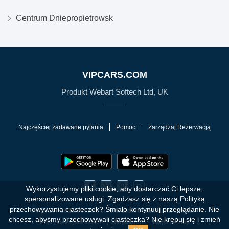
Centrum Dniepropietrowsk
VIPCARS.COM
Produkt Webart Softech Ltd, UK
Najczęściej zadawane pytania
Pomoc
Zarządzaj Rezerwacją
Wykorzystujemy pliki cookie, aby dostarczać Ci lepsze,
spersonalizowane usługi. Zgadzasz się z naszą Polityką
przechowywania ciasteczek?
Śmiało kontynuuj przeglądanie. Nie
© 2010 - 2026 VIPCars.com. Wszelkie prawa zastrzeżone
chcesz, abyśmy przechowywali ciasteczka? Nie krępuj się i zmień
Polityka Prywatności
Regulamin
Mapa Strony