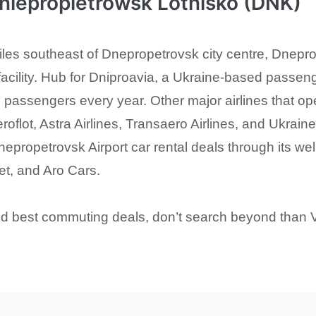
epropietrowsk Lotnisko (DNK)
les southeast of Dnepropetrovsk city centre, Dneprope
ility. Hub for Dniproavia, a Ukraine-based passenger 
passengers every year. Other major airlines that ope
roflot, Astra Airlines, Transaero Airlines, and Ukraine
epropetrovsk Airport car rental deals through its well
t, and Aro Cars.
and best commuting deals, don’t search beyond than