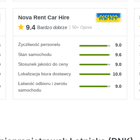
Nova Rent Car Hire
9.4
Bardzo dobrze
50+ Opinie
Życzliwość personelu
6
9.0
Stan samochodu
6
9.6
Stosunek jakości do ceny
0
9.0
Lokalizacja biura dostawcy
0
10.0
Łatwość odbioru i zwrotu
0
9.0
samochodu