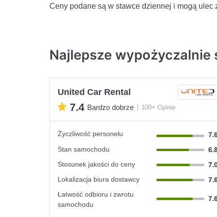
Ceny podane są w stawce dziennej i mogą ulec 
Najlepsze wypożyczalnie 
United Car Rental
7.4
Bardzo dobrze
100+ Opinie
Życzliwość personelu
7.
Stan samochodu
6.
Stosunek jakości do ceny
7.
Lokalizacja biura dostawcy
7.
Łatwość odbioru i zwrotu
7.
samochodu