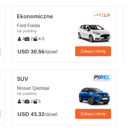
Ekonomiczne
Ford Fiesta
lub podobny
4
2
4-5
USD 30.56
Zobacz ofertę
/dzień
SUV
Nissan Qashqai
lub podobny
5
2
5
USD 43.32
Zobacz ofertę
/dzień