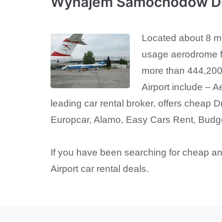
Wynajem Samochodów Dni
Located about 8 mi
usage aerodrome fac
more than 444,200 
Airport include – Ae
leading car rental broker, offers cheap Dn
Europcar, Alamo, Easy Cars Rent, Budge
If you have been searching for cheap 
Airport car rental deals.