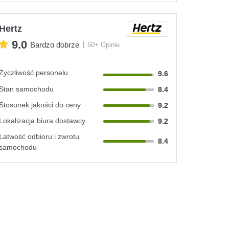
Hertz
9.0
Bardzo dobrze
50+ Opinie
Życzliwość personelu
9.6
Stan samochodu
8.4
Stosunek jakości do ceny
9.2
Lokalizacja biura dostawcy
9.2
Łatwość odbioru i zwrotu
8.4
samochodu