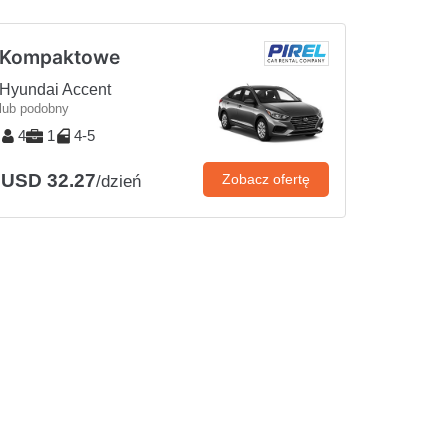
Kompaktowe
Hyundai Accent
lub podobny
4
1
4-5
USD 32.27
Zobacz ofertę
/dzień