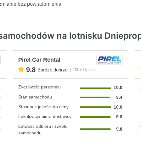
zmianie bez powiadomienia.
samochodów na lotnisku Dnieprop
Pirel Car Rental
9.8
Bardzo dobrze
100+ Opinie
Życzliwość personelu
6
10.0
Stan samochodu
8
9.4
Stosunek jakości do ceny
0
10.0
Lokalizacja biura dostawcy
6
9.8
Łatwość odbioru i zwrotu
6
9.8
samochodu