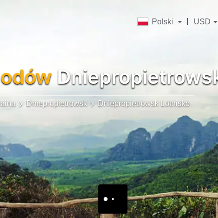
Polski
USD
hodów
Dniepropietrowsk
aina
Dniepropietrowsk
Dniepropietrowsk Lotnisko