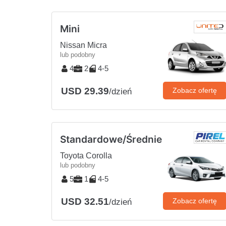
Mini
Nissan Micra
lub podobny
4
2
4-5
USD 29.39
Zobacz ofertę
/dzień
Standardowe/Średnie
Toyota Corolla
lub podobny
5
1
4-5
USD 32.51
Zobacz ofertę
/dzień