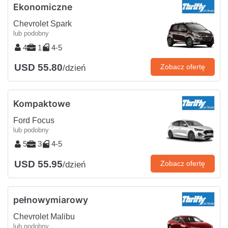
Ekonomiczne
Chevrolet Spark
lub podobny
4
1
4-5
USD 55.80
Zobacz ofertę
/dzień
Kompaktowe
Ford Focus
lub podobny
5
3
4-5
USD 55.95
Zobacz ofertę
/dzień
pełnowymiarowy
Chevrolet Malibu
lub podobny