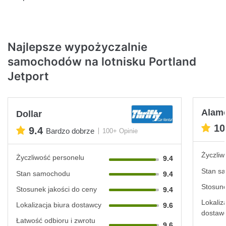
Najlepsze wypożyczalnie
samochodów na lotnisku Portland
Jetport
Alam
Dollar
10
9.4
Bardzo dobrze
100+ Opinie
Życzliw
Życzliwość personelu
9.4
Stan s
Stan samochodu
9.4
Stosune
Stosunek jakości do ceny
9.4
Lokaliz
Lokalizacja biura dostawcy
9.6
dostaw
Łatwość odbioru i zwrotu
9.6