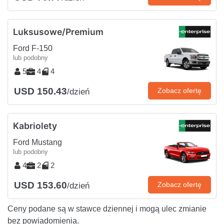
Luksusowe/Premium
Ford F-150
lub podobny
5
4
4
USD 150.43
Zobacz ofertę
/dzień
Kabriolety
Ford Mustang
lub podobny
4
2
2
USD 153.60
Zobacz ofertę
/dzień
Ceny podane są w stawce dziennej i mogą ulec zmianie
bez powiadomienia.