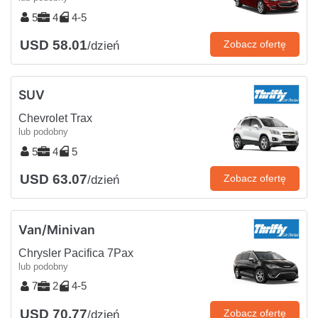
5
4
4-5
USD 58.01
Zobacz ofertę
/dzień
SUV
Chevrolet Trax
lub podobny
5
4
5
USD 63.07
Zobacz ofertę
/dzień
Van/Minivan
Chrysler Pacifica 7Pax
lub podobny
7
2
4-5
USD 70.77
Zobacz ofertę
/dzień