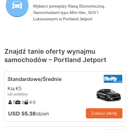
Wybierz pomiędzy Klasą Ekonomiczną,
Samochodami typu Mini-Van, SUV I
Luksusowymi w Portland Jetport
Znajdź tanie oferty wynajmu
samochodów – Portland Jetport
Standardowe/Średnie
Kia K5
lub podobny
5
3
4-5
USD 55.38
Zobacz ofertę
/dzień