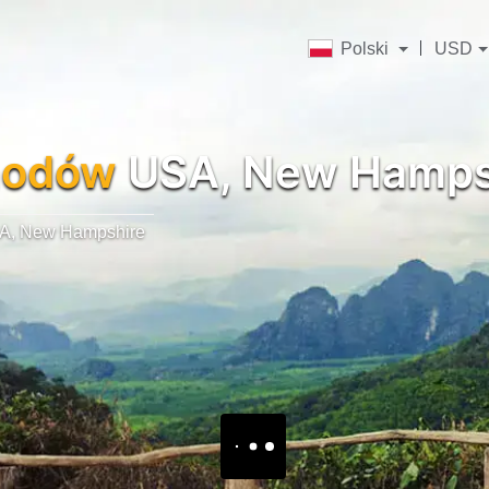
Polski
USD
hodów
USA, New Hamps
A, New Hampshire