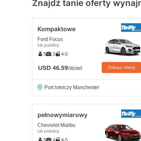
Znajdź tanie oferty wyn
Kompaktowe
Ford Focus
lub podobny
5
3
4-5
USD 46.59
Zobacz ofertę
/dzień
Port lotniczy Manchester
pełnowymiarowy
Chevrolet Malibu
lub podobny
5
4
4-5