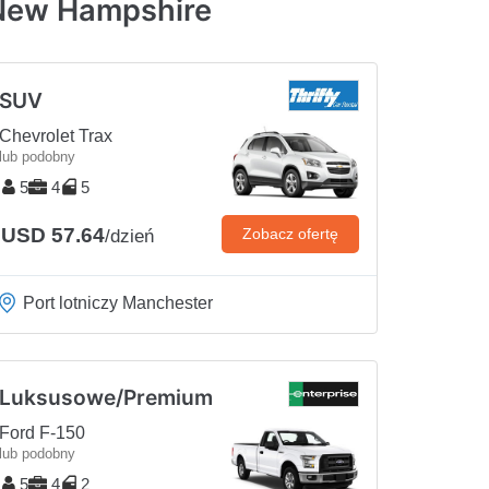
 New Hampshire
SUV
Chevrolet Trax
lub podobny
5
4
5
USD 57.64
Zobacz ofertę
/dzień
Port lotniczy Manchester
Luksusowe/Premium
Ford F-150
lub podobny
5
4
2