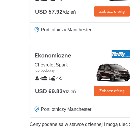
USD 57.92
Zobacz ofertę
/dzień
Port lotniczy Manchester
Ekonomiczne
Chevrolet Spark
lub podobny
4
1
4-5
USD 69.83
Zobacz ofertę
/dzień
Port lotniczy Manchester
Ceny podane są w stawce dziennej i mogą ulec 