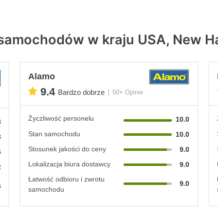
 samochodów w kraju USA, New H
Alamo
9.4
Bardzo dobrze
50+ Opinie
Życzliwość personelu
10.0
8
Stan samochodu
10.0
8
Stosunek jakości do ceny
9.0
6
Lokalizacja biura dostawcy
9.0
2
Łatwość odbioru i zwrotu
9.0
6
samochodu