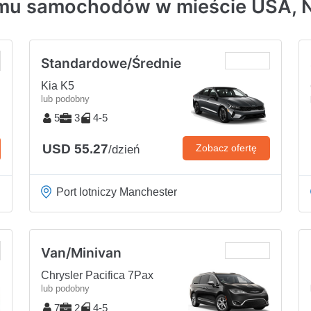
ajmu samochodów w mieście USA,
Standardowe/Średnie
Kia K5
lub podobny
5
3
4-5
USD 55.27
Zobacz ofertę
/dzień
Port lotniczy Manchester
Van/Minivan
Chrysler Pacifica 7Pax
lub podobny
7
2
4-5