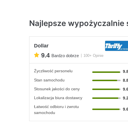
Najlepsze wypożyczalnie
Dollar
9.4
Bardzo dobrze
100+ Opinie
Życzliwość personelu
9.
Stan samochodu
8.
Stosunek jakości do ceny
9.
Lokalizacja biura dostawcy
9.
Łatwość odbioru i zwrotu
9.
samochodu