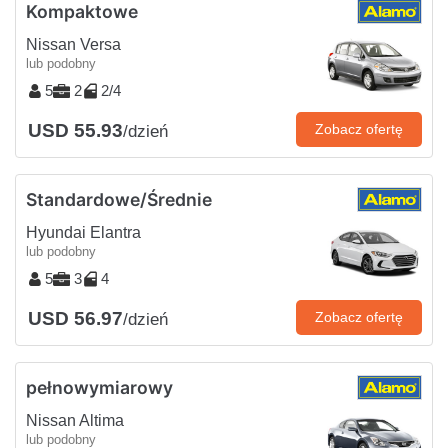
Kompaktowe
Nissan Versa
lub podobny
5
2
2/4
USD 55.93
Zobacz ofertę
/dzień
Standardowe/Średnie
Hyundai Elantra
lub podobny
5
3
4
USD 56.97
Zobacz ofertę
/dzień
pełnowymiarowy
Nissan Altima
lub podobny