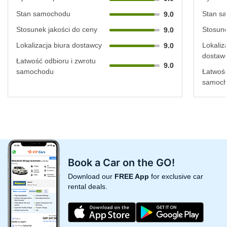
Stan samochodu
Stan s
9.0
Stosunek jakości do ceny
Stosune
9.0
Lokalizacja biura dostawcy
Lokaliz
9.0
dostaw
Łatwość odbioru i zwrotu
9.0
samochodu
Łatwość
samoc
Book a Car on the GO!
Download our
FREE App
for exclusive car
rental deals.