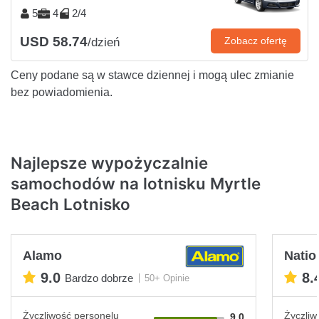
5
4
2/4
USD 58.74
Zobacz ofertę
/dzień
Ceny podane są w stawce dziennej i mogą ulec zmianie
bez powiadomienia.
Najlepsze wypożyczalnie
samochodów na lotnisku Myrtle
Beach Lotnisko
Alamo
Natio
9.0
8.
Bardzo dobrze
50+ Opinie
Życzliwość personelu
Życzliw
9.0