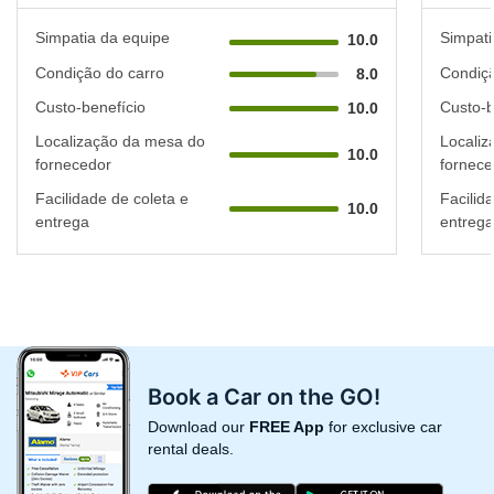
Simpatia da equipe
Simpati
10.0
Condição do carro
Condiçã
8.0
Custo-benefício
Custo-b
10.0
Localização da mesa do
Localiz
10.0
fornecedor
fornece
Facilidade de coleta e
Facilid
10.0
entrega
entrega
Book a Car on the GO!
Download our
FREE App
for exclusive car
rental deals.