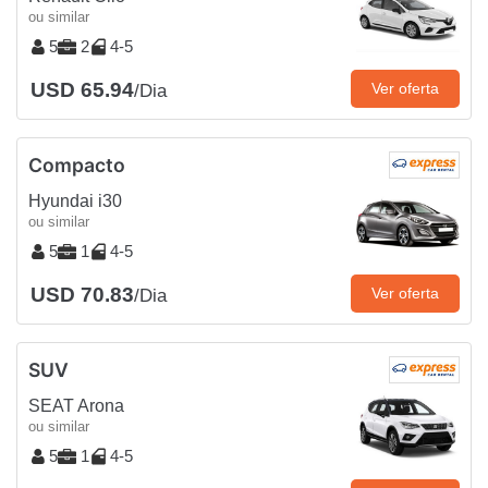
ou similar
5
2
4-5
USD 65.94
Ver oferta
/Dia
Compacto
Hyundai i30
ou similar
5
1
4-5
USD 70.83
Ver oferta
/Dia
SUV
SEAT Arona
ou similar
5
1
4-5