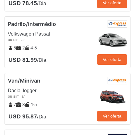
USD 78.45
Ver oferta
/Dia
Padrão/intermédio
Volkswagen Passat
ou similar
5
2
4-5
USD 81.99
Ver oferta
/Dia
Van/Minivan
Dacia Jogger
ou similar
7
3
4-5
USD 95.87
Ver oferta
/Dia