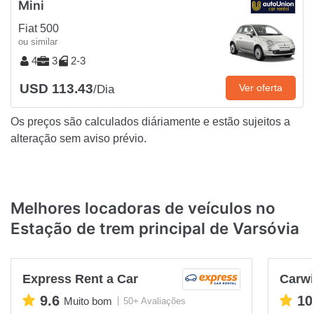
Mini
Fiat 500
ou similar
4
3
2-3
USD 113.43
Ver oferta
/Dia
Os preços são calculados diáriamente e estão sujeitos a
alteração sem aviso prévio.
Melhores locadoras de veículos no
Estação de trem principal de Varsóvia
Express Rent a Car
Carwi
9.6
10
Muito bom
50+ Avaliações