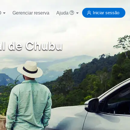
Iniciar sessão
D
Gerenciar reserva
Ajuda
al de Chubu