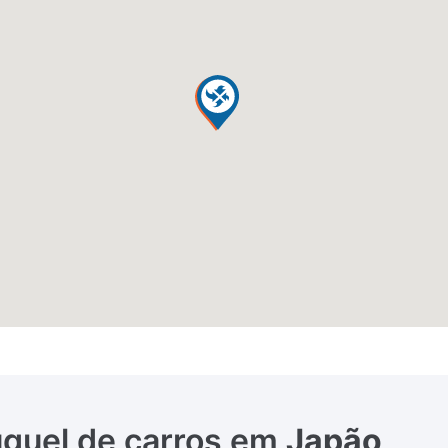
luguel de carros em
Japão