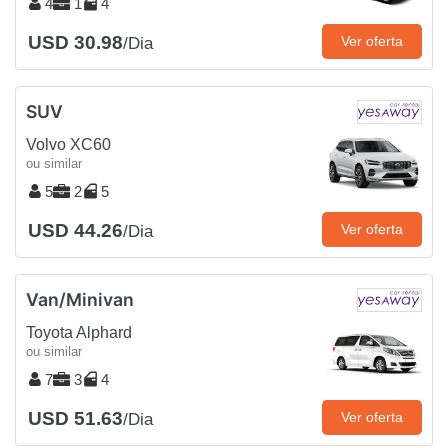
4
1
4
USD 30.98
Ver oferta
/Dia
SUV
Volvo XC60
ou similar
5
2
5
USD 44.26
Ver oferta
/Dia
Van/Minivan
Toyota Alphard
ou similar
7
3
4
USD 51.63
Ver oferta
/Dia