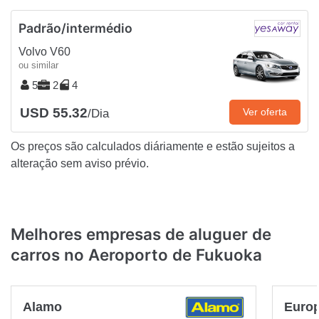
Padrão/intermédio
Volvo V60
ou similar
5
2
4
USD 55.32
Ver oferta
/Dia
Os preços são calculados diáriamente e estão sujeitos a
alteração sem aviso prévio.
Melhores empresas de aluguer de
carros no Aeroporto de Fukuoka
Alamo
Euro