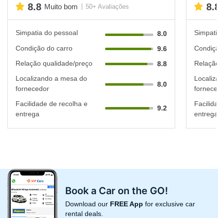
8.8
8.
Muito bom
50+ Avaliações
Simpatia do pessoal
Simpati
8.0
Condição do carro
Condiçã
9.6
Relação qualidade/preço
Relação
8.8
Localizando a mesa do
Localiz
8.0
fornecedor
fornece
Facilidade de recolha e
Facilid
9.2
entrega
entrega
Book a Car on the GO!
Download our
FREE App
for exclusive car
rental deals.