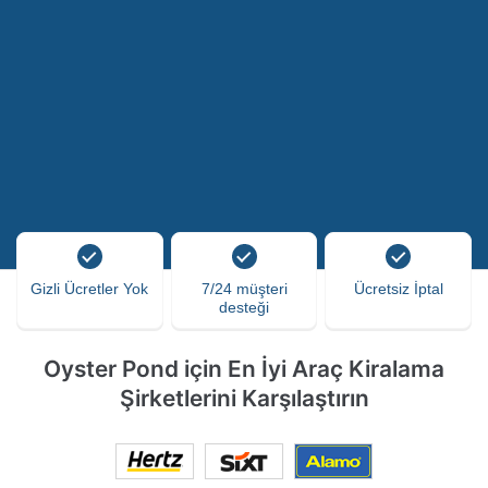
Gizli Ücretler Yok
7/24 müşteri
Ücretsiz İptal
desteği
Oyster Pond için En İyi Araç Kiralama
Şirketlerini Karşılaştırın