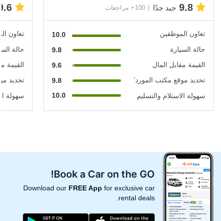
9.6
9.8
جيد جدًا
100+ مراجعات
تعاون الموظفين
تعاون ال
10.0
حالة السيارة
حالة السي
9.8
القيمة مقابل المال
القيمة مق
9.6
تحديد موقع مكتب المورد’
تحديد مو
9.8
10.0
سهولة الاستلام والتسليم
سهولة الا
Book a Car on the GO!
Download our
FREE App
for exclusive car
rental deals.