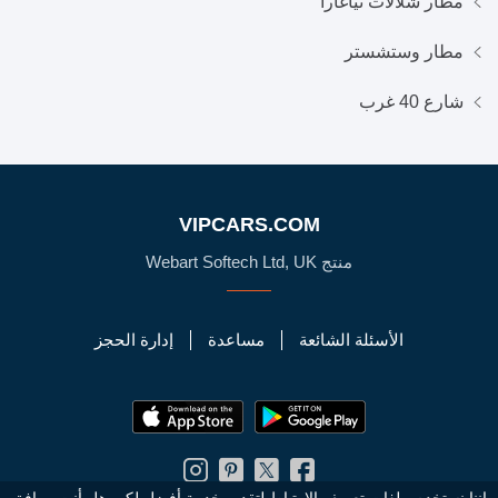
مطار شلالات نياغارا
مطار وستشستر
شارع 40 غرب
VIPCARS.COM
منتج Webart Softech Ltd, UK
الأسئلة الشائعة
مساعدة
إدارة الحجز