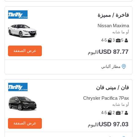
فاخرة / مميزة
Nissan Maxima
أو ما شابه
4-5
3
5
USD 87.77
عرض الصفقة
/اليوم
مطار ألباني
فان / مينى فان
Chrysler Pacifica 7Pax
أو ما شابه
4-5
2
7
USD 97.03
عرض الصفقة
/اليوم