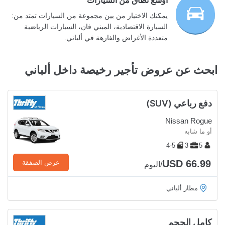
أوسع نطاق من السيارات
يمكنك الاختيار من بين مجموعة من السيارات تمتد من:
السيارة الاقتصادية، الميني فان، السيارات الرياضية
متعددة الأغراض والفارهة في ألباني.
ابحث عن عروض تأجير رخيصة داخل ألباني
دفع رباعي (SUV)
Nissan Rogue
أو ما شابه
4-5
3
5
USD 66.99
عرض الصفقة
/اليوم
مطار ألباني
كامل الحجم