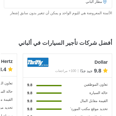
مطار ألباني
الأثمنة المعروضة هي لليوم الواحد و يمكن أن تتغير بدون سابق إشعار
أفضل شركات تأجير السيارات في ألباني
Hertz
Dollar
8.4
9.8
جيد جدًا
100+ مراجعات
تعاون ال
تعاون الموظفين
9.8
حالة السي
حالة السيارة
9.8
القيمة مق
القيمة مقابل المال
9.8
تحديد مو
تحديد موقع مكتب المورد’
9.8
سهولة الا