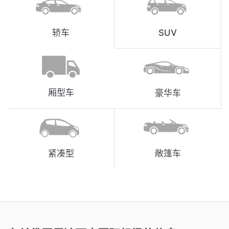
轿车
SUV
厢型车
豪华车
紧凑型
敞篷车