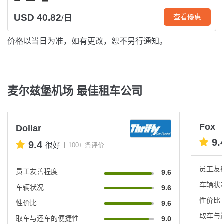
USD 40.82
查看優惠
/日
价格以当日为准，如有更改，恕不另行通知。
麦尔兹堡机场 最佳租车公司
Fox
Dollar
9.
9.4
很好
100+ 条评价
员工友
员工友善程度
9.6
车辆状
车辆状况
9.6
性价比
性价比
9.6
取车与
取车与还车的便捷性
9.0