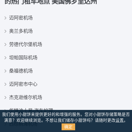
的热门租车地点
美国佛罗里达州
迈阿密机场
奥兰多机场
劳德代尔堡机场
坦帕国际机场
桑福德机场
迈阿密市中心
杰克逊维尔机场
华特迪士尼-汽车护理
我们使用小甜饼来提供更好的和增强的服务。您对小甜饼存储策略是否
满意？
欢迎继续浏览。不想让我们储存小甜饼吗？请随时更改
设置
。
西棕榈滩机场
确定