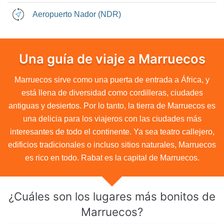
Aeropuerto Nador (NDR)
Una guía de viaje a Marruecos
Marruecos sirve como una puerta de entrada a África, y
está llena de diversidad como cordilleras, ciudades
antiguas y desiertos. Por lo tanto, la tierra de Marruecos es
una delicia para los viajeros con las ciudades más
interesantes de todo el continente. Ya sea teatro callejero,
edificios tradicionales o incluso sitios naturales, Marruecos
es rico en todo. Rabat es la capital de Marruecos.
¿Cuáles son los lugares más bonitos de
Marruecos?