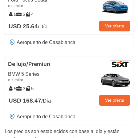
o similar
5
3
4
USD 25.64
Ver oferta
/Día
Aeropuerto de Casablanca
De lujo/Premiun
BMW 5 Series
o similar
5
3
5
USD 168.47
Ver oferta
/Día
Aeropuerto de Casablanca
Los precios son establecidos con base al día y están