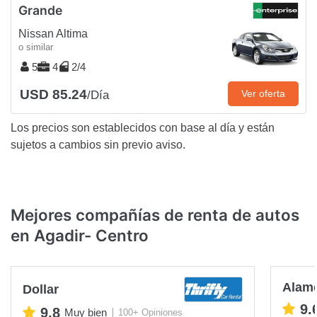
Grande
Nissan Altima
o similar
5
4
2/4
USD 85.24
Ver oferta
/Día
Los precios son establecidos con base al día y están
sujetos a cambios sin previo aviso.
Mejores compañías de renta de autos
en Agadir- Centro
Alam
Dollar
9.
9.8
Muy bien
100+ Opiniones