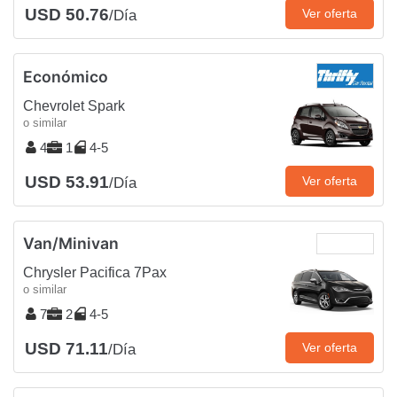
USD 50.76
Ver oferta
/Día
Económico
Chevrolet Spark
o similar
4
1
4-5
USD 53.91
Ver oferta
/Día
Van/Minivan
Chrysler Pacifica 7Pax
o similar
7
2
4-5
USD 71.11
Ver oferta
/Día