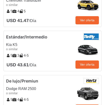
Chevrolet TrailBlazer
o similar
5
4
5
USD 41.47
Ver oferta
/Día
Estándar/Intermedio
Kia K5
o similar
5
3
4-5
USD 43.61
Ver oferta
/Día
De lujo/Premiun
Dodge RAM 2500
o similar
5
4
4-5