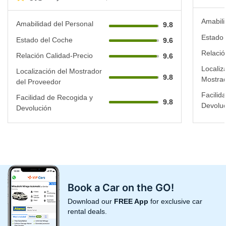
Amabili
Amabilidad del Personal
9.8
Estado 
Estado del Coche
9.6
Relació
Relación Calidad-Precio
9.6
Localiz
Localización del Mostrador
9.8
Mostrad
del Proveedor
Facilid
Facilidad de Recogida y
9.8
Devoluc
Devolución
Book a Car on the GO!
Download our
FREE App
for exclusive car
rental deals.