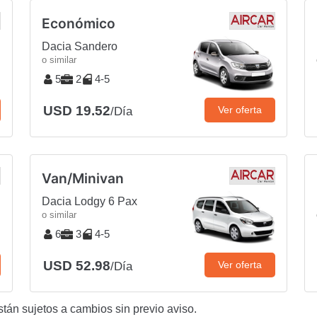
Económico
Dacia Sandero
o similar
5
2
4-5
USD 19.52
Ver oferta
/Día
Van/Minivan
Dacia Lodgy 6 Pax
o similar
6
3
4-5
USD 52.98
Ver oferta
/Día
stán sujetos a cambios sin previo aviso.