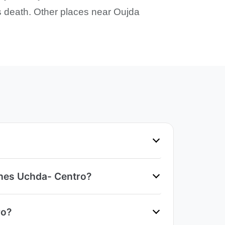
s death. Other places near Oujda
ches Uchda- Centro?
ro?