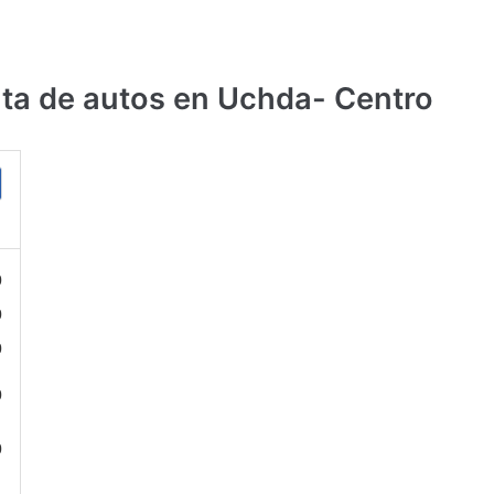
ta de autos en Uchda- Centro
0
0
0
0
0