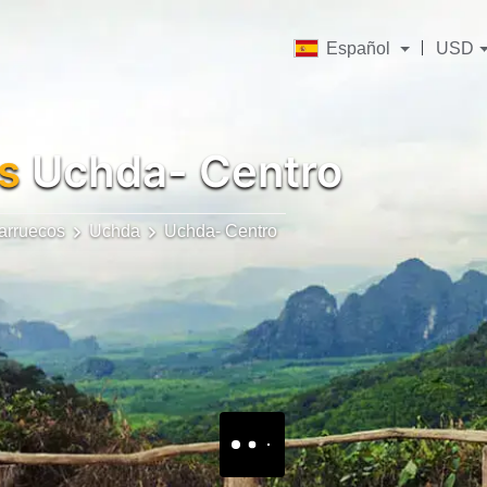
Español
USD
s
Uchda- Centro
arruecos
Uchda
Uchda- Centro