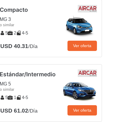
Compacto
MG 3
o similar
5
2
4-5
USD 40.31
Ver oferta
/Día
Estándar/Intermedio
MG 5
o similar
5
1
4-5
USD 61.02
Ver oferta
/Día