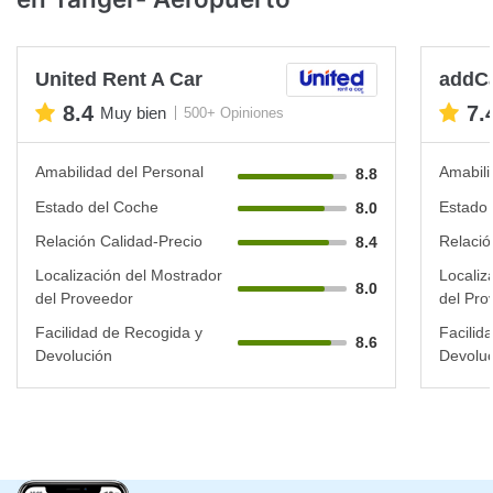
United Rent A Car
addC
8.4
7.
Muy bien
500+ Opiniones
Amabilidad del Personal
Amabili
8.8
Estado del Coche
Estado 
8.0
Relación Calidad-Precio
Relació
8.4
Localización del Mostrador
Localiz
8.0
del Proveedor
del Pro
Facilidad de Recogida y
Facilid
8.6
Devolución
Devoluc