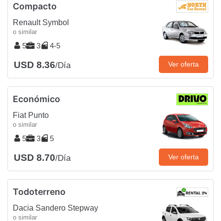
Compacto
Renault Symbol
o similar
5
3
4-5
USD 8.36
Ver oferta
/Día
Económico
Fiat Punto
o similar
5
3
5
USD 8.70
Ver oferta
/Día
Todoterreno
Dacia Sandero Stepway
o similar