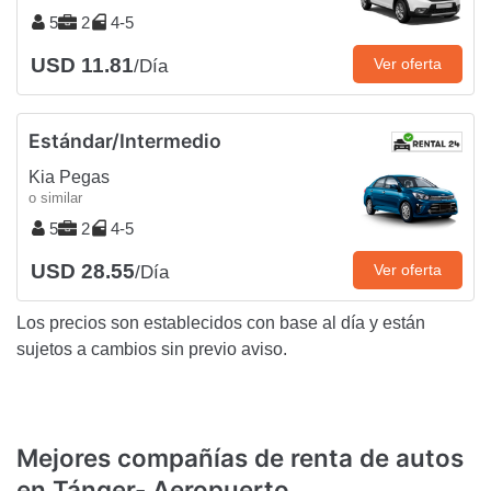
5
2
4-5
USD 11.81
Ver oferta
/Día
Estándar/Intermedio
Kia Pegas
o similar
5
2
4-5
USD 28.55
Ver oferta
/Día
Los precios son establecidos con base al día y están
sujetos a cambios sin previo aviso.
Mejores compañías de renta de autos
en Tánger- Aeropuerto