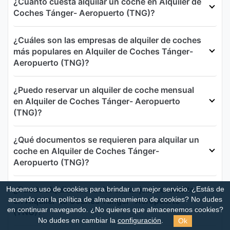
¿Cuánto cuesta alquilar un coche en Alquiler de
Coches Tánger- Aeropuerto (TNG)?
¿Cuáles son las empresas de alquiler de coches
más populares en Alquiler de Coches Tánger-
Aeropuerto (TNG)?
¿Puedo reservar un alquiler de coche mensual
en Alquiler de Coches Tánger- Aeropuerto
(TNG)?
¿Qué documentos se requieren para alquilar un
coche en Alquiler de Coches Tánger-
Aeropuerto (TNG)?
¿Puedo alquilar un coche sin tarjeta de crédito
Hacemos uso de cookies para brindar un mejor servicio. ¿Estás de
en Alquiler de Coches Tánger- Aeropuerto
acuerdo con la política de almacenamiento de cookies?
No dudes
en continuar navegando. ¿No quieres que almacenemos cookies?
(TNG)?
Ok
No dudes en cambiar la
configuración
.