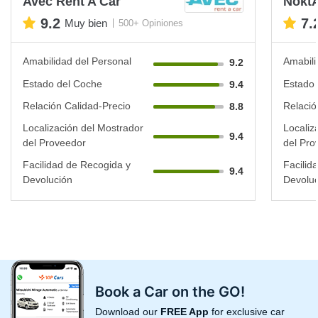
Avec Rent A Car
Nokt
9.2
7.
Muy bien
500+ Opiniones
Amabilidad del Personal
Amabili
9.2
Estado del Coche
Estado 
9.4
Relación Calidad-Precio
Relació
8.8
Localización del Mostrador
Localiz
9.4
del Proveedor
del Pro
Facilidad de Recogida y
Facilid
9.4
Devolución
Devoluc
Book a Car on the GO!
Download our
FREE App
for exclusive car