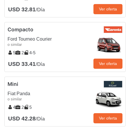
USD 32.81
Ver oferta
/Día
Compacto
Ford Tourneo Courier
o similar
5
2
4-5
USD 33.41
Ver oferta
/Día
Mini
Fiat Panda
o similar
4
2
5
USD 42.28
Ver oferta
/Día