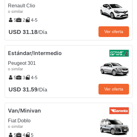
Renault Clio
o similar
5
2
4-5
USD 31.18
Ver oferta
/Día
Estándar/Intermedio
Peugeot 301
o similar
5
3
4-5
USD 31.59
Ver oferta
/Día
Van/Minivan
Fiat Doblo
o similar
5
4
5