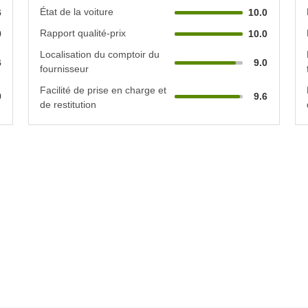
État de la voiture
6
10.0
Rapport qualité-prix
0
10.0
Localisation du comptoir du
6
9.0
fournisseur
Facilité de prise en charge et
0
9.6
de restitution