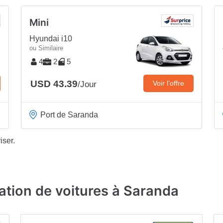
Mini
Hyundai i10
ou Similaire
4
2
5
USD 43.39
Voir l’offre
/Jour
Port de Saranda
iser.
ation de voitures à Saranda