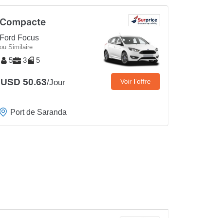
Compacte
Ford Focus
ou Similaire
5
3
5
USD 50.63
Voir l’offre
/Jour
Port de Saranda