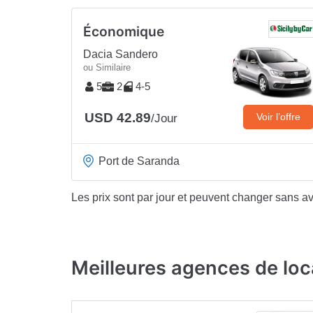
Économique
Dacia Sandero
ou Similaire
5
2
4-5
USD 42.89
Voir l’offre
/Jour
Port de Saranda
Les prix sont par jour et peuvent changer sans av
Meilleures agences de loc