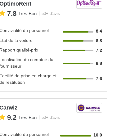
OptimoRent
7.8
Très Bon
50+ d'avis
Convivialité du personnel
8.4
État de la voiture
6.8
Rapport qualité-prix
7.2
Localisation du comptoir du
8.8
fournisseur
Facilité de prise en charge et
7.6
de restitution
Carwiz
9.2
Très Bon
50+ d'avis
Convivialité du personnel
10.0