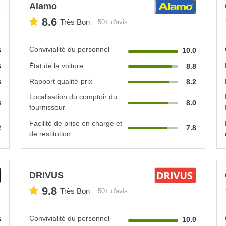
Alamo
8.6
Très Bon
50+ d'avis
Convivialité du personnel
6
10.0
État de la voiture
6
8.8
Rapport qualité-prix
6
8.2
Localisation du comptoir du
6
8.0
fournisseur
Facilité de prise en charge et
2
7.8
de restitution
DRIVUS
9.8
Très Bon
50+ d'avis
Convivialité du personnel
6
10.0