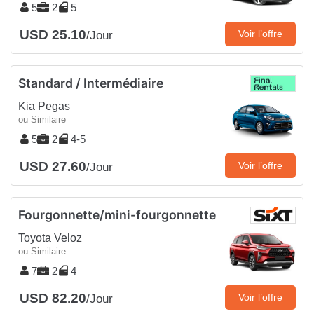
5
2
5
USD 25.10
Voir l’offre
/Jour
Standard / Intermédiaire
Kia Pegas
ou Similaire
5
2
4-5
USD 27.60
Voir l’offre
/Jour
Fourgonnette/mini-fourgonnette
Toyota Veloz
ou Similaire
7
2
4
USD 82.20
Voir l’offre
/Jour