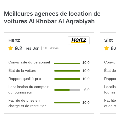
Meilleures agences de location de
voitures Al Khobar Al Aqrabiyah
Hertz
Sixt
9.2
6.
Très Bon
50+ d'avis
Convivialité du personnel
Convivi
10.0
État de la voiture
État de 
10.0
Rapport qualité-prix
Rapport
10.0
Localisation du comptoir
Localis
6.0
du fournisseur
fournis
Facilité de prise en
Facilit
10.0
charge et de restitution
et de re