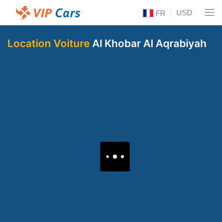
USD
FR
Location Voiture
Al Khobar Al Aqrabiyah