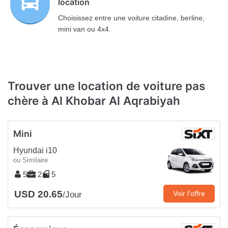
location
Choisissez entre une voiture citadine, berline,
mini van ou 4x4.
Trouver une location de voiture pas
chère à Al Khobar Al Aqrabiyah
Mini
Hyundai i10
ou Similaire
5
2
5
USD 20.65
Voir l’offre
/Jour