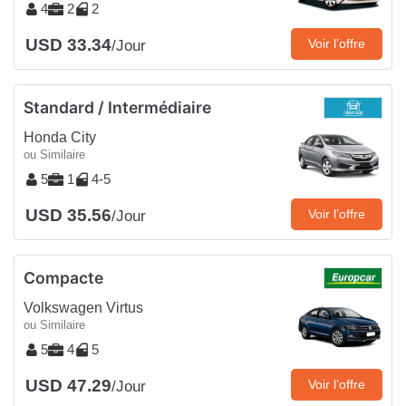
4
2
2
USD 33.34
Voir l’offre
/Jour
Standard / Intermédiaire
Honda City
ou Similaire
5
1
4-5
USD 35.56
Voir l’offre
/Jour
Compacte
Volkswagen Virtus
ou Similaire
5
4
5
USD 47.29
Voir l’offre
/Jour