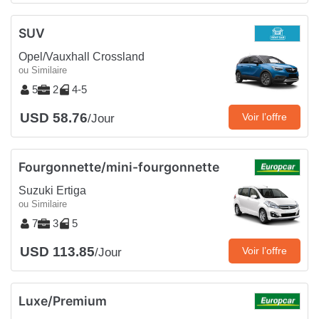
SUV
Opel/Vauxhall Crossland
ou Similaire
5
2
4-5
USD 58.76
Voir l’offre
/Jour
Fourgonnette/mini-fourgonnette
Suzuki Ertiga
ou Similaire
7
3
5
USD 113.85
Voir l’offre
/Jour
Luxe/Premium