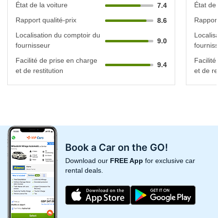
État de la voiture
État de 
7.4
Rapport qualité-prix
Rapport
8.6
Localisation du comptoir du
Localis
9.0
fournisseur
fournis
Facilité de prise en charge
Facilit
9.4
et de restitution
et de re
Book a Car on the GO!
Download our
FREE App
for exclusive car
rental deals.