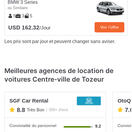
BMW 3 Series
ou Similaire
5
3
5
USD 162.32
Voir l’offre
/Jour
Les prix sont par jour et peuvent changer sans aviser.
Meilleures agences de location de
voitures Centre-ville de Tozeur
SGF Car Rental
OtoQ
8.8
7.
Très Bon
500+ d'avis
Convivialité du personnel
Convivi
9.2