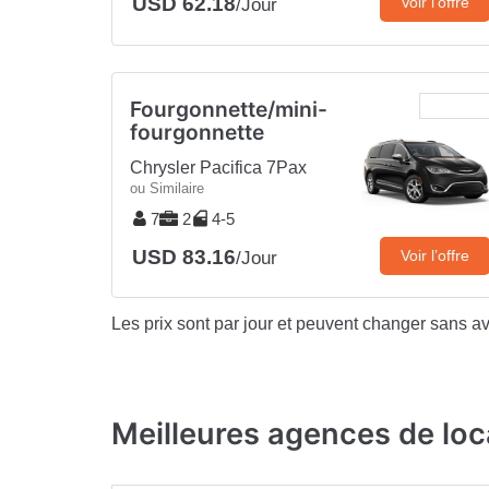
USD 62.18
Voir l’offre
/Jour
Fourgonnette/mini-
fourgonnette
Chrysler Pacifica 7Pax
ou Similaire
7
2
4-5
USD 83.16
Voir l’offre
/Jour
Les prix sont par jour et peuvent changer sans av
Meilleures agences de loc