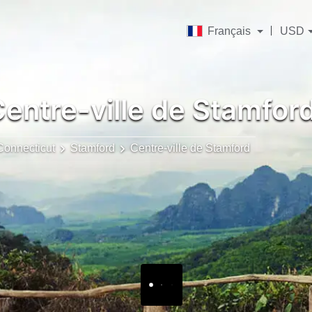
Français
USD
entre-ville de Stamfor
Connecticut
Stamford
Centre-ville de Stamford