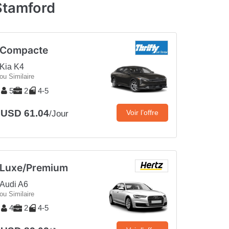
 Stamford
Compacte
Kia K4
ou Similaire
5
2
4-5
USD 61.04
Voir l’offre
/Jour
Luxe/Premium
Audi A6
ou Similaire
4
2
4-5