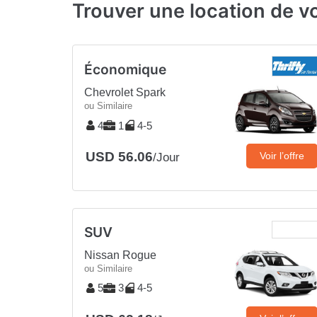
Trouver une location de vo
Économique
Chevrolet Spark
ou Similaire
4
1
4-5
USD 56.06
Voir l’offre
/Jour
SUV
Nissan Rogue
ou Similaire
5
3
4-5