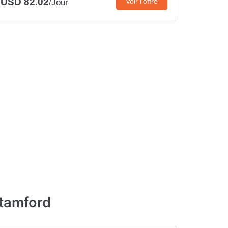
USD 82.02
Voir l’offre
/Jour
Stamford