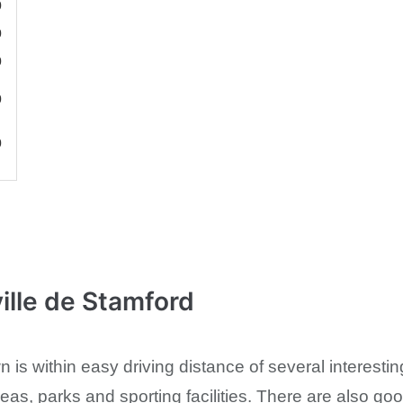
0
0
0
0
0
ille de Stamford
is within easy driving distance of several interestin
as, parks and sporting facilities. There are also goo