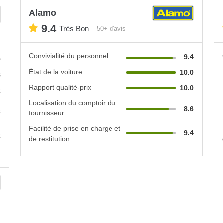
Alamo
9.4
Très Bon
50+ d'avis
Convivialité du personnel
9.4
0
État de la voiture
10.0
8
Rapport qualité-prix
10.0
2
Localisation du comptoir du
8.6
2
fournisseur
Facilité de prise en charge et
9.4
2
de restitution