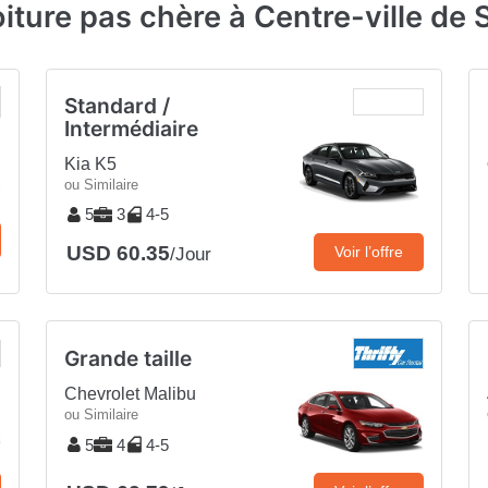
iture pas chère à Centre-ville de
Standard /
Intermédiaire
Kia K5
ou Similaire
5
3
4-5
USD 60.35
Voir l’offre
/Jour
Grande taille
Chevrolet Malibu
ou Similaire
5
4
4-5