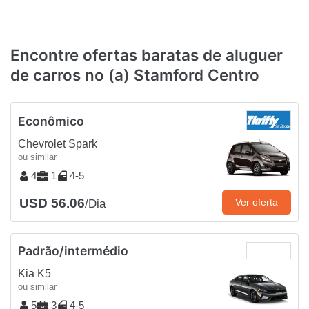
Encontre ofertas baratas de aluguer
de carros no (a) Stamford Centro
Econômico
Chevrolet Spark
ou similar
4
1
4-5
USD 56.06
Ver oferta
/Dia
Padrão/intermédio
Kia K5
ou similar
5
3
4-5