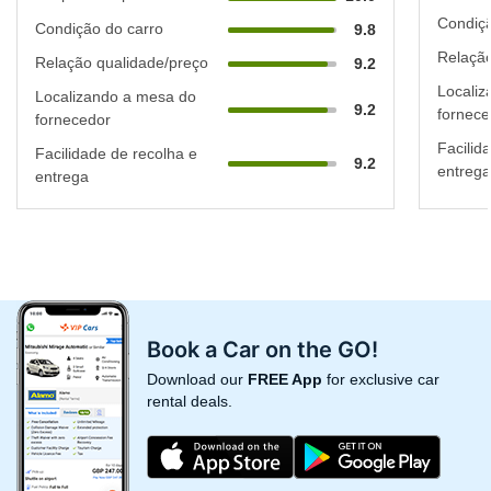
Condiçã
Condição do carro
9.8
Relação
Relação qualidade/preço
9.2
Localiz
Localizando a mesa do
9.2
fornece
fornecedor
Facilid
Facilidade de recolha e
9.2
entrega
entrega
Book a Car on the GO!
Download our
FREE App
for exclusive car
rental deals.