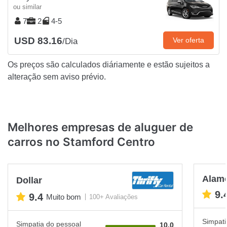
ou similar
7
2
4-5
USD 83.16
Ver oferta
/Dia
Os preços são calculados diáriamente e estão sujeitos a
alteração sem aviso prévio.
Melhores empresas de aluguer de
carros no Stamford Centro
Alam
Dollar
9.
9.4
Muito bom
100+ Avaliações
Simpati
Simpatia do pessoal
10.0