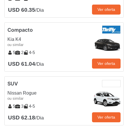
USD 60.35
Ver oferta
/Dia
Compacto
Kia K4
ou similar
5
2
4-5
USD 61.04
Ver oferta
/Dia
SUV
Nissan Rogue
ou similar
5
3
4-5
USD 62.18
Ver oferta
/Dia