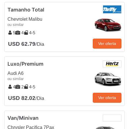
Tamanho Total
Chevrolet Malibu
ou similar
5
4
4-5
USD 62.79
Ver oferta
/Dia
Luxo/Premium
Audi A6
ou similar
4
2
4-5
USD 82.02
Ver oferta
/Dia
Van/Minivan
Chrysler Pacifica 7Pax