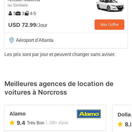
ou Similaire
5
3
4-5
USD 72.99
Voir l’offre
/Jour
Aéroport d'Atlanta
Les prix sont par jour et peuvent changer sans aviser.
Meilleures agences de location de
voitures à Norcross
Alamo
Dolla
9.4
Très Bon
100+ d'avis
8.