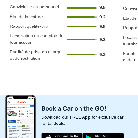
Convivialité du personnel
9.8
Convivi
État de la voiture
9.2
État de 
Rapport qualité-prix
9.8
Rapport
Localisation du comptoir du
Localis
9.2
fournisseur
fournis
Facilité de prise en charge
Facilit
9.2
et de restitution
et de re
Book a Car on the GO!
Download our
FREE App
for exclusive car
rental deals.