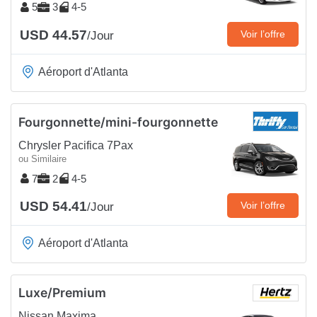
5
3
4-5
USD 44.57
Voir l’offre
/Jour
Aéroport d'Atlanta
Fourgonnette/mini-fourgonnette
Chrysler Pacifica 7Pax
ou Similaire
7
2
4-5
USD 54.41
Voir l’offre
/Jour
Aéroport d'Atlanta
Luxe/Premium
Nissan Maxima