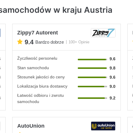
 samochodów w kraju Austria
Zippy7 Autorent
9.4
Bardzo dobrze
100+ Opinie
Życzliwość personelu
6
9.6
Stan samochodu
6
9.8
Stosunek jakości do ceny
8
9.6
Lokalizacja biura dostawcy
4
9.0
Łatwość odbioru i zwrotu
8
9.2
samochodu
AutoUnion