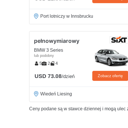
Port lotniczy w Innsbrucku
pełnowymiarowy
BMW 3 Series
lub podobny
5
2
4
USD 73.08
Zobacz ofertę
/dzień
Wiedeń Liesing
Ceny podane są w stawce dziennej i mogą ulec 