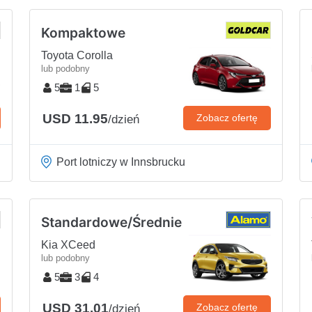
Kompaktowe
Toyota Corolla
lub podobny
5
1
5
USD 11.95
Zobacz ofertę
/dzień
Port lotniczy w Innsbrucku
Standardowe/Średnie
Kia XCeed
lub podobny
5
3
4
USD 31.01
Zobacz ofertę
/dzień