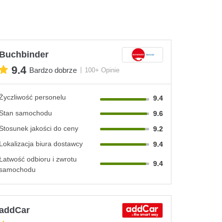
Buchbinder
9.4
Bardzo dobrze
100+ Opinie
Życzliwość personelu
9.4
Stan samochodu
9.6
Stosunek jakości do ceny
9.2
Lokalizacja biura dostawcy
9.4
Łatwość odbioru i zwrotu
9.4
samochodu
addCar