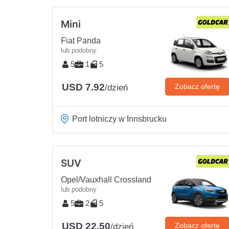
Mini
Fiat Panda
lub podobny
5
1
5
USD 7.92
Zobacz ofertę
/dzień
Port lotniczy w Innsbrucku
SUV
Opel/Vauxhall Crossland
lub podobny
5
2
5
USD 22.50
Zobacz ofertę
/dzień