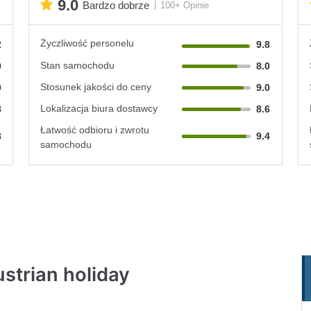
9.0
Bardzo dobrze
100+ Opinie
Życzliwość personelu
2
9.8
Stan samochodu
0
8.0
Stosunek jakości do ceny
0
9.0
Lokalizacja biura dostawcy
8
8.6
Łatwość odbioru i zwrotu
8
9.4
samochodu
strian holiday