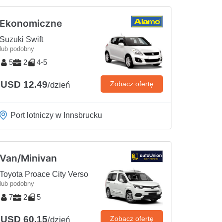
Ekonomiczne
Suzuki Swift
lub podobny
5
2
4-5
USD 12.49
Zobacz ofertę
/dzień
Port lotniczy w Innsbrucku
Van/Minivan
Toyota Proace City Verso
lub podobny
7
2
5
USD 60.15
Zobacz ofertę
/dzień