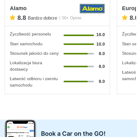
Alamo
Euro
8.8
8.
Bardzo dobrze
50+ Opinie
Życzliwość personelu
Życzliw
10.0
Stan samochodu
Stan s
10.0
Stosunek jakości do ceny
Stosune
8.0
Lokalizacja biura
Lokaliz
8.0
dostawcy
Łatwość
Łatwość odbioru i zwrotu
samoc
8.0
samochodu
Book a Car on the GO!