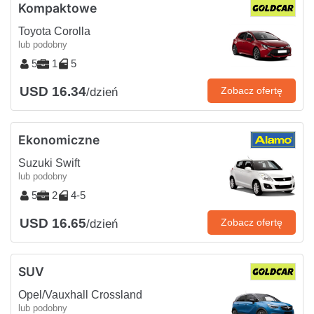
Kompaktowe
Toyota Corolla
lub podobny
5
1
5
USD 16.34
Zobacz ofertę
/dzień
Ekonomiczne
Suzuki Swift
lub podobny
5
2
4-5
USD 16.65
Zobacz ofertę
/dzień
SUV
Opel/Vauxhall Crossland
lub podobny