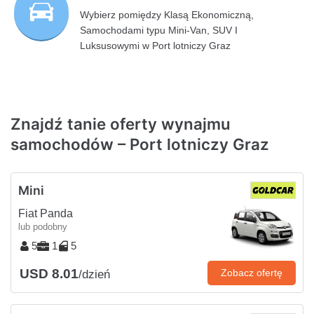
Wybierz pomiędzy Klasą Ekonomiczną,
Samochodami typu Mini-Van, SUV I
Luksusowymi w Port lotniczy Graz
Znajdź tanie oferty wynajmu
samochodów – Port lotniczy Graz
Mini
Fiat Panda
lub podobny
5
1
5
USD 8.01
Zobacz ofertę
/dzień