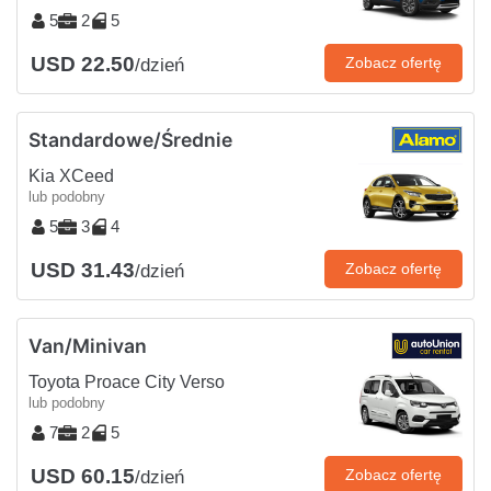
5
2
5
USD 22.50
Zobacz ofertę
/dzień
Standardowe/Średnie
Kia XCeed
lub podobny
5
3
4
USD 31.43
Zobacz ofertę
/dzień
Van/Minivan
Toyota Proace City Verso
lub podobny
7
2
5
USD 60.15
Zobacz ofertę
/dzień