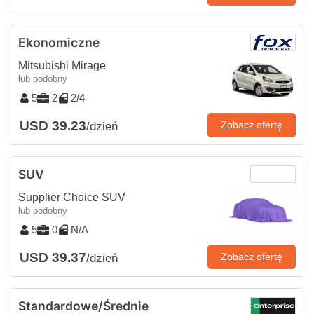
Ekonomiczne
Mitsubishi Mirage
lub podobny
5
2
2/4
USD 39.23
Zobacz ofertę
/dzień
SUV
Supplier Choice SUV
lub podobny
5
0
N/A
USD 39.37
Zobacz ofertę
/dzień
Standardowe/Średnie