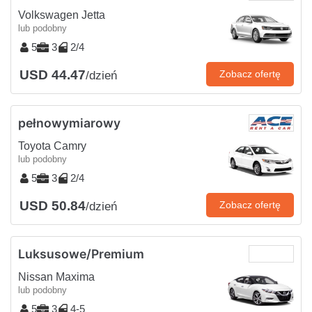
Volkswagen Jetta
lub podobny
5
3
2/4
USD 44.47
Zobacz ofertę
/dzień
pełnowymiarowy
Toyota Camry
lub podobny
5
3
2/4
USD 50.84
Zobacz ofertę
/dzień
Luksusowe/Premium
Nissan Maxima
lub podobny
5
3
4-5