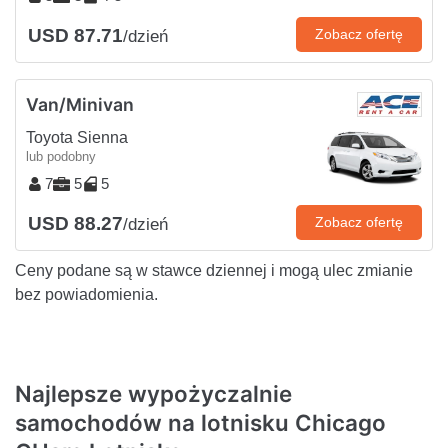
USD 87.71
Zobacz ofertę
/dzień
Van/Minivan
Toyota Sienna
lub podobny
7
5
5
USD 88.27
Zobacz ofertę
/dzień
Ceny podane są w stawce dziennej i mogą ulec zmianie
bez powiadomienia.
Najlepsze wypożyczalnie
samochodów na lotnisku Chicago