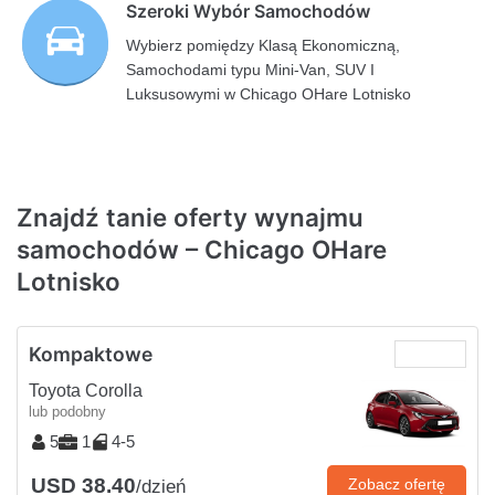
Szeroki Wybór Samochodów
Wybierz pomiędzy Klasą Ekonomiczną,
Samochodami typu Mini-Van, SUV I
Luksusowymi w Chicago OHare Lotnisko
Znajdź tanie oferty wynajmu
samochodów – Chicago OHare
Lotnisko
Kompaktowe
Toyota Corolla
lub podobny
5
1
4-5
USD 38.40
Zobacz ofertę
/dzień