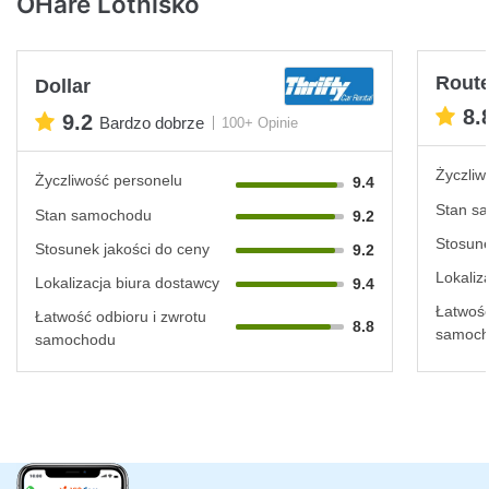
OHare Lotnisko
Rout
Dollar
8.
9.2
Bardzo dobrze
100+ Opinie
Życzliw
Życzliwość personelu
9.4
Stan s
Stan samochodu
9.2
Stosune
Stosunek jakości do ceny
9.2
Lokaliz
Lokalizacja biura dostawcy
9.4
Łatwość
Łatwość odbioru i zwrotu
8.8
samoc
samochodu