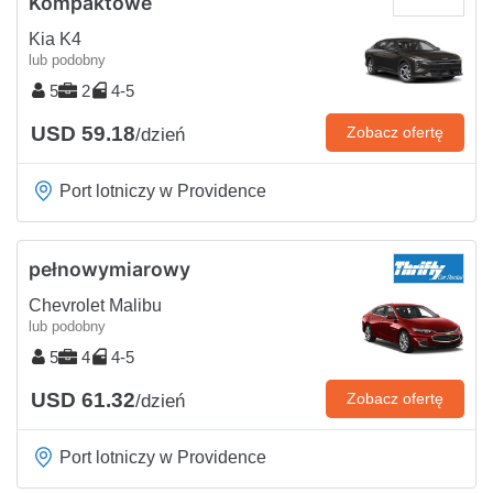
Kompaktowe
Kia K4
lub podobny
5
2
4-5
USD 59.18
Zobacz ofertę
/dzień
Port lotniczy w Providence
pełnowymiarowy
Chevrolet Malibu
lub podobny
5
4
4-5
USD 61.32
Zobacz ofertę
/dzień
Port lotniczy w Providence