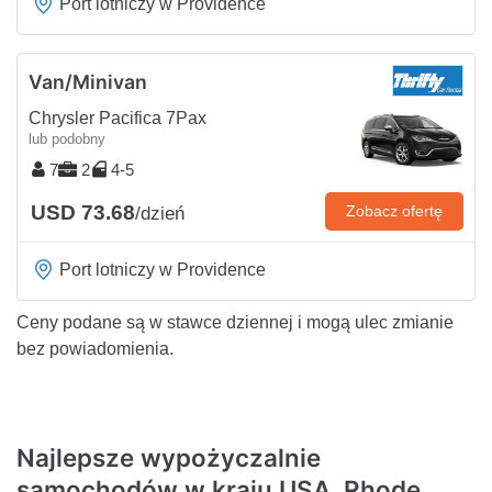
Port lotniczy w Providence
Van/Minivan
Chrysler Pacifica 7Pax
lub podobny
7
2
4-5
USD 73.68
Zobacz ofertę
/dzień
Port lotniczy w Providence
Ceny podane są w stawce dziennej i mogą ulec zmianie
bez powiadomienia.
Najlepsze wypożyczalnie
samochodów w kraju USA, Rhode