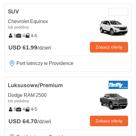
SUV
Chevrolet Equinox
lub podobny
5
4
4-5
USD 61.99
Zobacz ofertę
/dzień
Port lotniczy w Providence
Luksusowe/Premium
Dodge RAM 2500
lub podobny
5
4
4-5
USD 64.70
Zobacz ofertę
/dzień