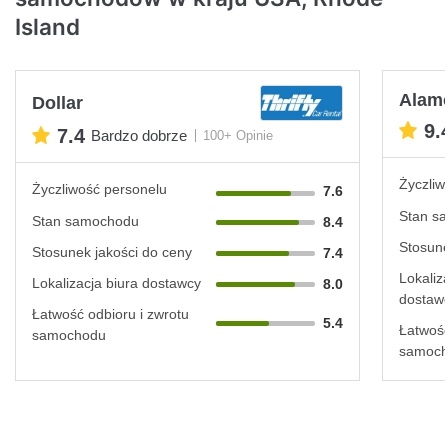
Island
Alam
Dollar
9.
7.4
Bardzo dobrze
100+ Opinie
Życzliw
Życzliwość personelu
7.6
Stan s
Stan samochodu
8.4
Stosune
Stosunek jakości do ceny
7.4
Lokaliz
Lokalizacja biura dostawcy
8.0
dostaw
Łatwość odbioru i zwrotu
5.4
Łatwość
samochodu
samoc