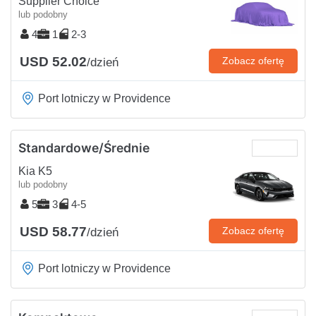
Supplier Choice
lub podobny
4
1
2-3
USD 52.02
Zobacz ofertę
/dzień
Port lotniczy w Providence
Standardowe/Średnie
Kia K5
lub podobny
5
3
4-5
USD 58.77
Zobacz ofertę
/dzień
Port lotniczy w Providence