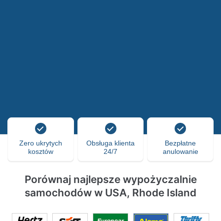
Zero ukrytych
Obsługa klienta
Bezpłatne
kosztów
24/7
anulowanie
Porównaj najlepsze wypożyczalnie
samochodów w USA, Rhode Island