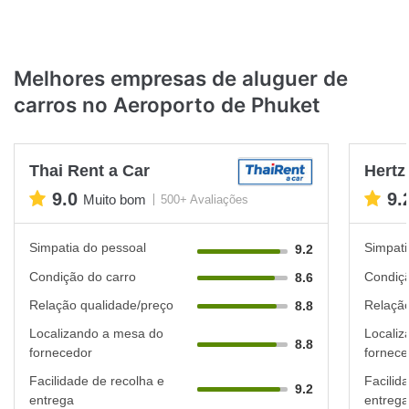
Melhores empresas de aluguer de
carros no Aeroporto de Phuket
Thai Rent a Car
Hertz
9.0
9.
Muito bom
500+ Avaliações
Simpatia do pessoal
Simpati
9.2
Condição do carro
Condiçã
8.6
Relação qualidade/preço
Relação
8.8
Localizando a mesa do
Localiz
8.8
fornecedor
fornece
Facilidade de recolha e
Facilid
9.2
entrega
entrega