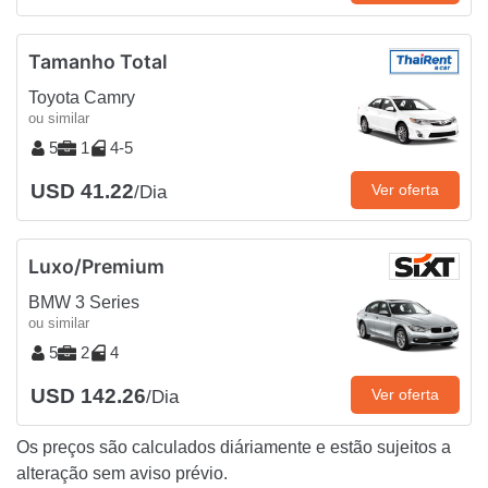
Tamanho Total
Toyota Camry
ou similar
5
1
4-5
USD 41.22
Ver oferta
/Dia
Luxo/Premium
BMW 3 Series
ou similar
5
2
4
USD 142.26
Ver oferta
/Dia
Os preços são calculados diáriamente e estão sujeitos a
alteração sem aviso prévio.