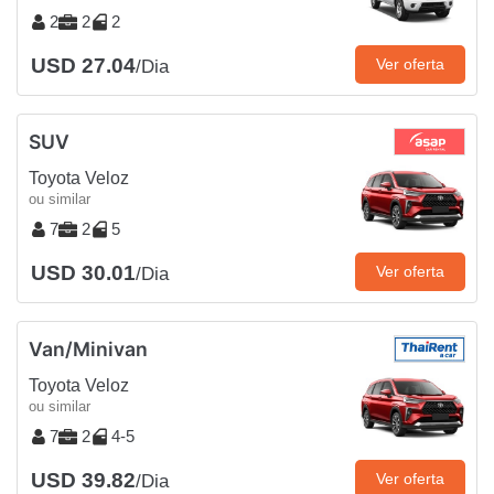
2
2
2
USD 27.04
Ver oferta
/Dia
SUV
Toyota Veloz
ou similar
7
2
5
USD 30.01
Ver oferta
/Dia
Van/Minivan
Toyota Veloz
ou similar
7
2
4-5
USD 39.82
Ver oferta
/Dia