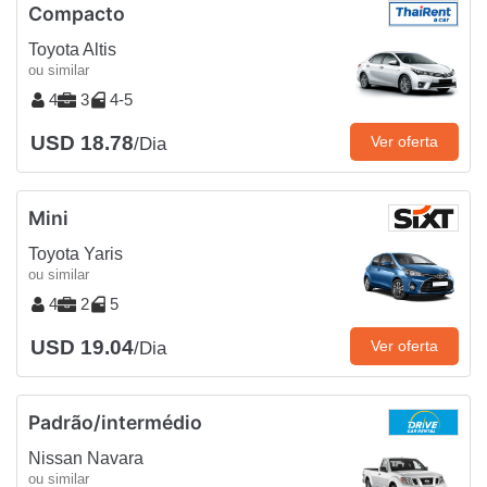
Compacto
Toyota Altis
ou similar
4
3
4-5
USD 18.78
Ver oferta
/Dia
Mini
Toyota Yaris
ou similar
4
2
5
USD 19.04
Ver oferta
/Dia
Padrão/intermédio
Nissan Navara
ou similar