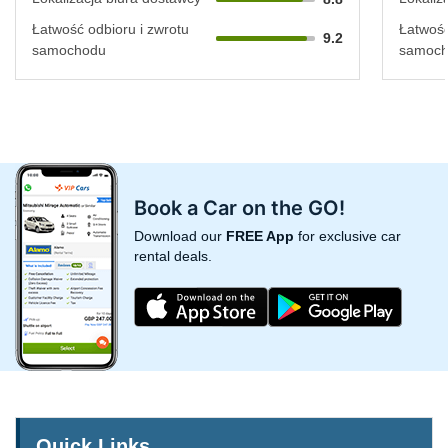
Łatwość odbioru i zwrotu
Łatwość
9.2
samochodu
samoc
Book a Car on the GO!
Download our
FREE App
for exclusive car
rental deals.
Quick Links