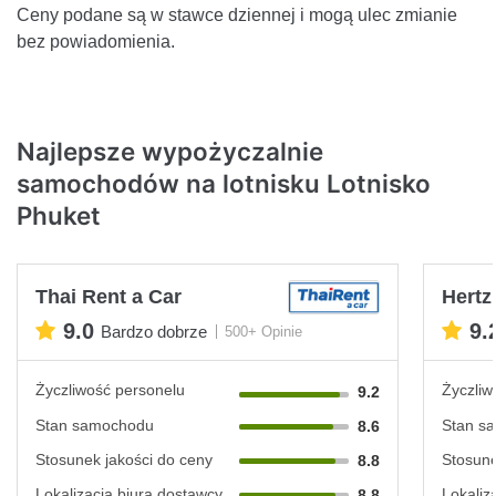
Ceny podane są w stawce dziennej i mogą ulec zmianie
bez powiadomienia.
Najlepsze wypożyczalnie
samochodów na lotnisku Lotnisko
Phuket
Thai Rent a Car
Hertz
9.0
9.
Bardzo dobrze
500+ Opinie
Życzliwość personelu
Życzliw
9.2
Stan samochodu
Stan s
8.6
Stosunek jakości do ceny
Stosune
8.8
Lokalizacja biura dostawcy
Lokaliz
8.8