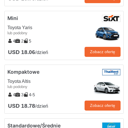
Mini
Toyota Yaris
lub podobny
4
2
5
USD 18.06
Zobacz ofertę
/dzień
Kompaktowe
Toyota Altis
lub podobny
4
3
4-5
USD 18.78
Zobacz ofertę
/dzień
Standardowe/Średnie