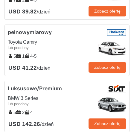
USD 39.82
Zobacz ofertę
/dzień
pełnowymiarowy
Toyota Camry
lub podobny
5
1
4-5
USD 41.22
Zobacz ofertę
/dzień
Luksusowe/Premium
BMW 3 Series
lub podobny
5
2
4
USD 142.26
Zobacz ofertę
/dzień