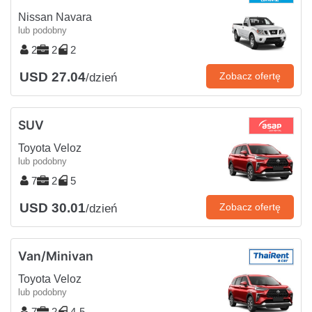
Nissan Navara
lub podobny
2
2
2
USD 27.04
Zobacz ofertę
/dzień
SUV
Toyota Veloz
lub podobny
7
2
5
USD 30.01
Zobacz ofertę
/dzień
Van/Minivan
Toyota Veloz
lub podobny
7
2
4-5