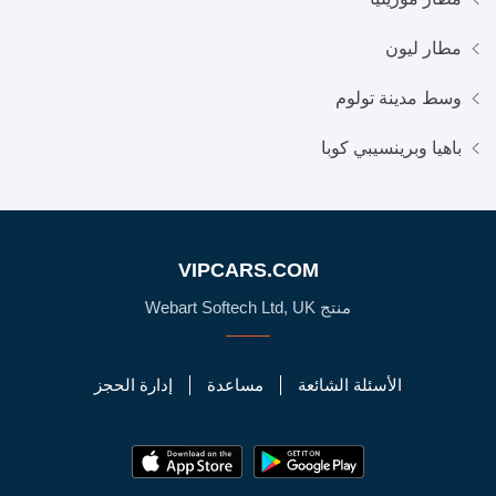
مطار ليون
وسط مدينة تولوم
باهيا وبرينسيبي كوبا
VIPCARS.COM
منتج Webart Softech Ltd, UK
الأسئلة الشائعة
مساعدة
إدارة الحجز