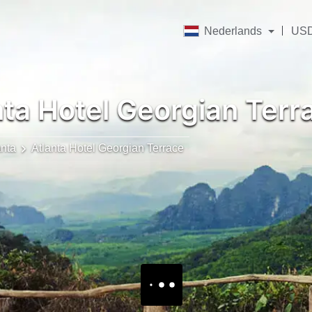
Nederlands
US
ta Hotel Georgian Terr
anta
Atlanta Hotel Georgian Terrace