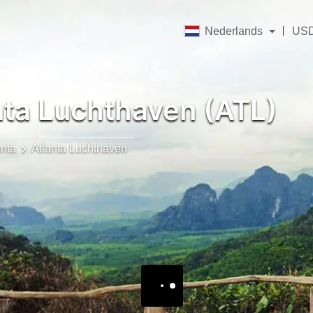
Nederlands
US
nta Luchthaven (ATL)
anta
Atlanta Luchthaven