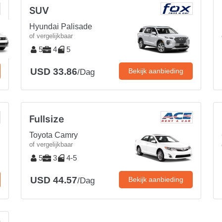
SUV
Hyundai Palisade
of vergelijkbaar
5
4
5
USD 33.86
Bekijk aanbieding
/Dag
Fullsize
Toyota Camry
of vergelijkbaar
5
3
4-5
USD 44.57
Bekijk aanbieding
/Dag