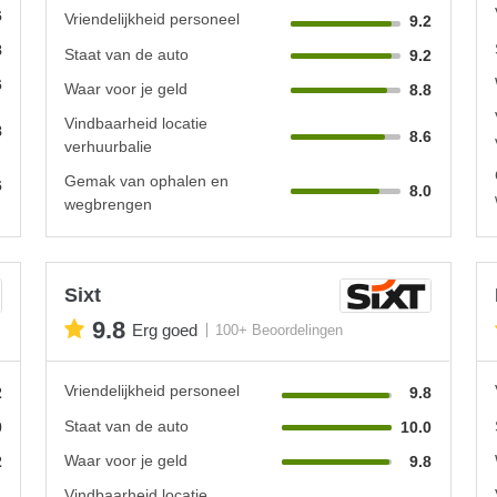
6
Vriendelijkheid personeel
9.2
8
Staat van de auto
9.2
6
Waar voor je geld
8.8
Vindbaarheid locatie
8
8.6
verhuurbalie
Gemak van ophalen en
6
8.0
wegbrengen
Sixt
9.8
Erg goed
100+ Beoordelingen
Vriendelijkheid personeel
2
9.8
Staat van de auto
0
10.0
Waar voor je geld
2
9.8
Vindbaarheid locatie