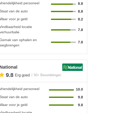
Vriendelijkheid personeel
8.8
Staat van de auto
8.8
Waar voor je geld
8.2
Vindbaarheid locatie
7.8
verhuurbalie
Gemak van ophalen en
7.8
wegbrengen
National
9.8
Erg goed
50+ Beoordelingen
Vriendelijkheid personeel
10.0
Staat van de auto
9.8
Waar voor je geld
9.8
Vindbaarheid locatie