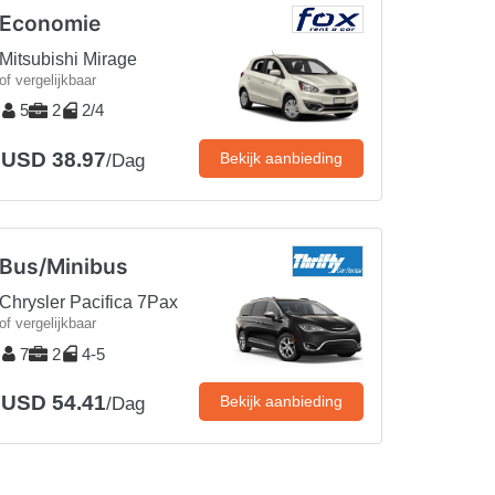
Economie
Mitsubishi Mirage
of vergelijkbaar
5
2
2/4
USD 38.97
Bekijk aanbieding
/Dag
Bus/Minibus
Chrysler Pacifica 7Pax
of vergelijkbaar
7
2
4-5
USD 54.41
Bekijk aanbieding
/Dag