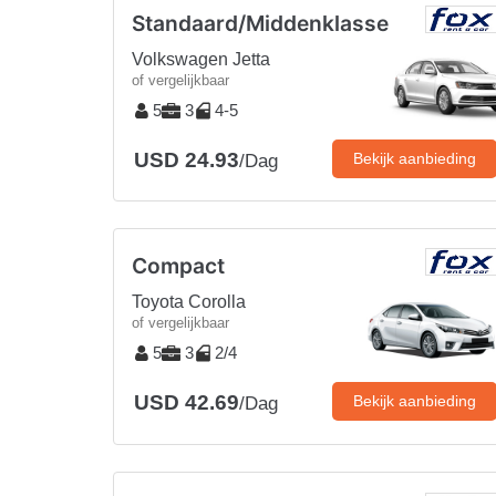
Standaard/Middenklasse
Volkswagen Jetta
of vergelijkbaar
5
3
4-5
USD 24.93
Bekijk aanbieding
/Dag
Compact
Toyota Corolla
of vergelijkbaar
5
3
2/4
USD 42.69
Bekijk aanbieding
/Dag