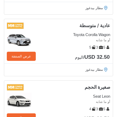
مطار بيدغوز
عادية / متوسطة
Toyota Corolla Wagon
أو ما شابه
5
3
5
USD 32.50
عرض الصفقة
/اليوم
مطار بيدغوز
صغيرة الحجم
Seat Leon
أو ما شابه
4
3
5