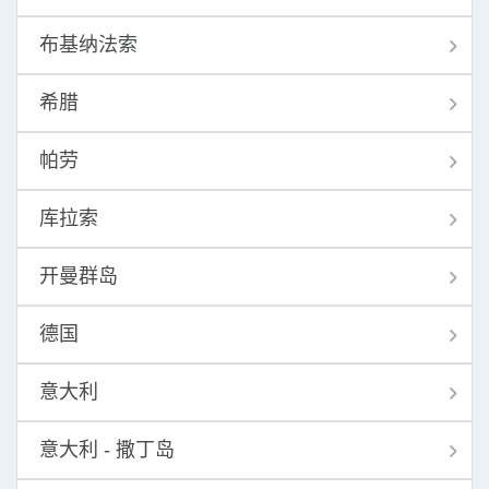
布基纳法索
希腊
帕劳
库拉索
开曼群岛
德国
意大利
意大利 - 撒丁岛