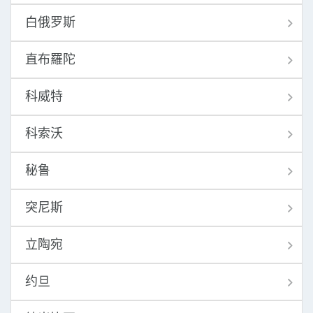
白俄罗斯
直布羅陀
科威特
科索沃
秘鲁
突尼斯
立陶宛
约旦